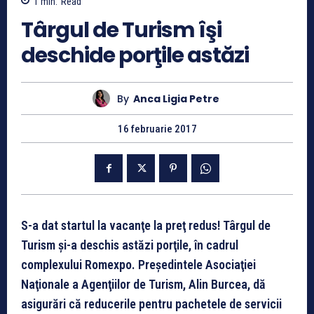
1
min.
Read
Târgul de Turism îşi
deschide porţile astăzi
By
Anca Ligia Petre
16 februarie 2017
S-a dat startul la vacanţe la preţ redus! Târgul de
Turism şi-a deschis astăzi porţile, în cadrul
complexului Romexpo. Preşedintele Asociaţiei
Naţionale a Agenţiilor de Turism, Alin Burcea, dă
asigurări că r
educerile pentru pachetele de servicii