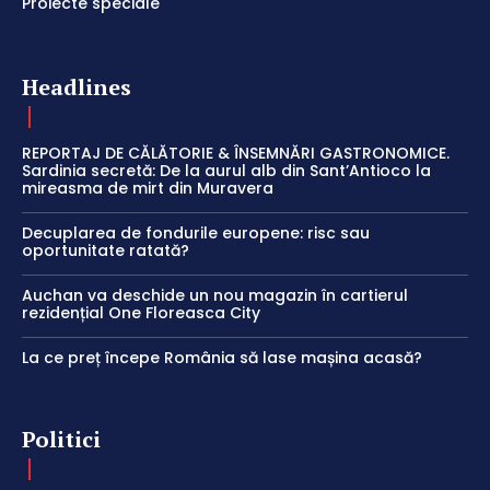
Proiecte speciale
Headlines
REPORTAJ DE CĂLĂTORIE & ÎNSEMNĂRI GASTRONOMICE.
Sardinia secretă: De la aurul alb din Sant’Antioco la
mireasma de mirt din Muravera
Decuplarea de fondurile europene: risc sau
oportunitate ratată?
Auchan va deschide un nou magazin în cartierul
rezidențial One Floreasca City
La ce preț începe România să lase mașina acasă?
Politici