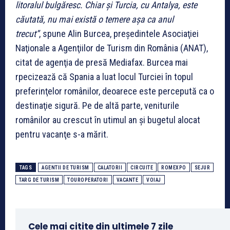
litoralul bulgăresc. Chiar şi Turcia, cu Antalya, este
căutată, nu mai există o temere aşa ca anul
trecut”
, spune Alin Burcea, preşedintele Asociaţiei
Naţionale a Agenţiilor de Turism din România (ANAT),
citat de agenţia de presă Mediafax. Burcea mai
rpecizează că Spania a luat locul Turciei în topul
preferinţelor românilor, deoarece este percepută ca o
destinaţie sigură. Pe de altă parte, veniturile
românilor au crescut în utimul an şi bugetul alocat
pentru vacanţe s-a mărit.
TAGS
AGENTII DE TURISM
CALATORII
CIRCUITE
ROMEXPO
SEJUR
TARG DE TURISM
TOUROPERATORI
VACANTE
VOIAJ
Cele mai citite din ultimele 7 zile