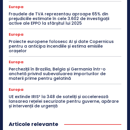
Europa
Fraudele de TVA reprezentau aproape 65% din
prejudiciile estimate în cele 3.602 de investigații
active ale EPPO la sfârșitul lui 2025
Europa
Proiecte europene folosesc AI și date Copernicus
pentru a anticipa incendiile și estima emisiile
orașelor
Europa
Percheziții în Brazilia, Belgia și Germania într-o
anchetă privind subevaluarea importurilor de
materii prime pentru gelatină
Europa
UE extinde IRIS² la 348 de sateliți și accelerează
lansarea rețelei securizate pentru guverne, apărare
și intervenții de urgență
Articole relevante