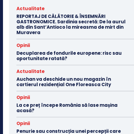
Actualitate
REPORTAJ DE CĂLĂTORIE & ÎNSEMNĂRI
GASTRONOMICE. Sardinia secretă: De la aurul
alb din Sant’Antioco la mireasma de mirt din
Muravera
Opinii
Decuplarea de fondurile europene: risc sau
oportunitate ratată?
Actualitate
Auchan va deschide un nou magazin în
cartierul rezidențial One Floreasca City
Opinii
La ce preț începe România să lase mașina
acasă?
Opinii
Penurie sau construcția unei percepții care