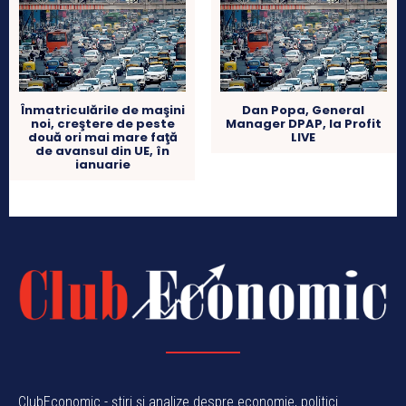
Înmatriculările de maşini
Dan Popa, General
noi, creştere de peste
Manager DPAP, la Profit
două ori mai mare faţă
LIVE
de avansul din UE, în
ianuarie
ClubEconomic - știri și analize despre economie, politici