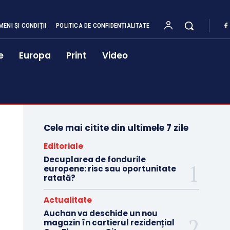
MENI ȘI CONDIȚII
POLITICA DE CONFIDENȚIALITATE
e
Europa
Print
Video
Cele mai citite din ultimele 7 zile
Editoriale
Decuplarea de fondurile
europene: risc sau oportunitate
ratată?
Actualitate
Auchan va deschide un nou
magazin în cartierul rezidențial