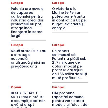
Europa
Europa
Polonia are nevoie
O victorie a lui
de captarea
Marine Le Pen ar
carbonului pentru
putea pune Franța
industria grea, dar
în conflict cu UE pe
proiectele nu pot
buget, extindere și
atrage încă
energie
finanțare la scară
largă
Europa
Europa
Nouă state UE nu au
Un raport
o strategie
estimează că
națională
Palantir a plătit sub
antifraudă și nici nu
21,7 milioane de
pregătesc una
dolari impozit pe
profit la câștiguri
de 1,66 miliarde și își
mută profiturile...
Opinii
Europa
BLACK FRIDAY-UL
EBA propune
MOTORINEI: întâi s-
raportări comune
a scumpit, apoi ne-
pentru verificarea
o vând drept
modelului folosit de