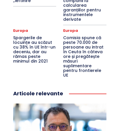
„ieftinire”
companii la
calcularea
garanțiilor pentru
instrumentele
derivate
Europa
Europa
Spargerile de
Comisia spune că
locuințe au scăzut
peste 70.000 de
cu 38% în UE într-un
persoane au intrat
deceniu, dar au
în Ceuta în câteva
rămas peste
ore și pregătește
minimul din 2021
măsuri
suplimentare
pentru frontierele
UE
Articole relevante