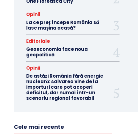
One Floreasca City
Opinii
La ce preț începe România să
lase mașina acasă?
Editoriale
Geoeconomia face noua
geopolitică
Opinii
De astăzi România fără energie
nucleară: salvarea vine de la
importuri care pot acoperi
deficitul, dar numai într-un
scenariu regional favorabil
Cele mai recente