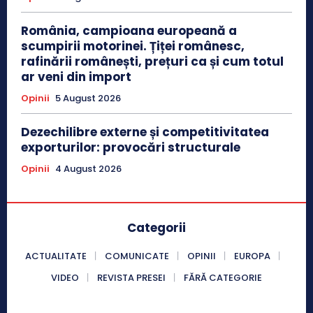
România, campioana europeană a
scumpirii motorinei. Țiței românesc,
rafinării românești, prețuri ca și cum totul
ar veni din import
Opinii
5 August 2026
Dezechilibre externe și competitivitatea
exporturilor: provocări structurale
Opinii
4 August 2026
Categorii
ACTUALITATE
COMUNICATE
OPINII
EUROPA
VIDEO
REVISTA PRESEI
FĂRĂ CATEGORIE