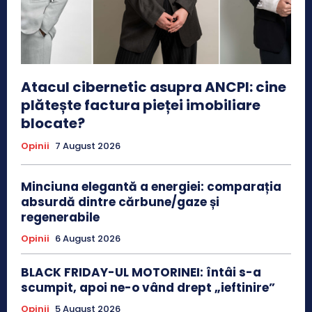
Atacul cibernetic asupra ANCPI: cine
plătește factura pieței imobiliare
blocate?
Opinii
7 August 2026
Minciuna elegantă a energiei: comparația
absurdă dintre cărbune/gaze și
regenerabile
Opinii
6 August 2026
BLACK FRIDAY-UL MOTORINEI: întâi s-a
scumpit, apoi ne-o vând drept „ieftinire”
Opinii
5 August 2026