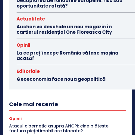
Decuplarea de fondurile europene: risc sau
oportunitate ratată?
Actualitate
Auchan va deschide un nou magazin în
cartierul rezidențial One Floreasca City
Opinii
La ce preț începe România să lase mașina
acasă?
Editoriale
Geoeconomia face noua geopolitică
Cele mai recente
Opinii
Atacul cibernetic asupra ANCPI: cine plătește
factura pieței imobiliare blocate?