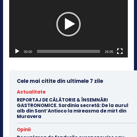
l
a
y
e
r
v
00:00
26:05
i
d
e
o
Cele mai citite din ultimele 7 zile
Actualitate
REPORTAJ DE CĂLĂTORIE & ÎNSEMNĂRI
GASTRONOMICE. Sardinia secretă: De la aurul
alb din Sant’Antioco la mireasma de mirt din
Muravera
Opinii