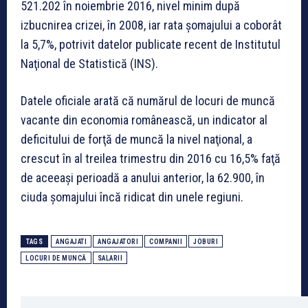
521.202 în noiembrie 2016, nivel minim după
izbucnirea crizei, în 2008, iar rata şomajului a coborât
la 5,7%, potrivit datelor publicate recent de Institutul
Naţional de Statistică (INS).
Datele oficiale arată că numărul de locuri de muncă
vacante din economia românească, un indicator al
deficitului de forţă de muncă la nivel naţional, a
crescut în al treilea trimestru din 2016 cu 16,5% faţă
de aceeaşi perioadă a anului anterior, la 62.900, în
ciuda şomajului încă ridicat din unele regiuni.
TAGS
ANGAJATI
ANGAJATORI
COMPANII
JOBURI
LOCURI DE MUNCĂ
SALARII