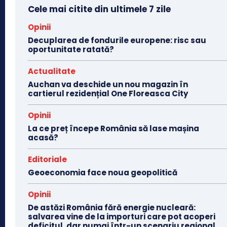
Cele mai citite din ultimele 7 zile
Opinii
Decuplarea de fondurile europene: risc sau
oportunitate ratată?
Actualitate
Auchan va deschide un nou magazin în
cartierul rezidențial One Floreasca City
Opinii
La ce preț începe România să lase mașina
acasă?
Editoriale
Geoeconomia face noua geopolitică
Opinii
De astăzi România fără energie nucleară:
salvarea vine de la importuri care pot acoperi
deficitul, dar numai într-un scenariu regional