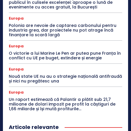
publicul în culisele excelenței: aproape o lună de
evenimente cu acces gratuit, la București
Europa
Polonia are nevoie de captarea carbonului pentru
industria grea, dar proiectele nu pot atrage încă
finanțare la scară largă
Europa
O victorie a lui Marine Le Pen ar putea pune Franța în
conflict cu UE pe buget, extindere și energie
Europa
Nouă state UE nu au o strategie națională antifraudă
și nici nu pregătesc una
Europa
Un raport estimează că Palantir a plătit sub 21,7
milioane de dolari impozit pe profit la câștiguri de
1,66 miliarde și își mută profiturile...
Articole relevante