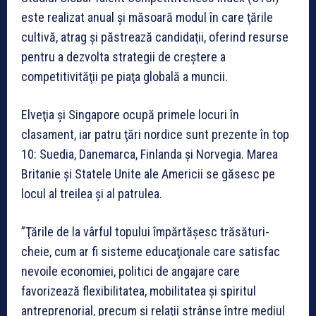
este realizat anual şi măsoară modul în care ţările
cultivă, atrag şi păstrează candidaţii, oferind resurse
pentru a dezvolta strategii de creştere a
competitivităţii pe piaţa globală a muncii.
Elveţia şi Singapore ocupă primele locuri în
clasament, iar patru ţări nordice sunt prezente în top
10: Suedia, Danemarca, Finlanda şi Norvegia. Marea
Britanie şi Statele Unite ale Americii se găsesc pe
locul al treilea şi al patrulea.
”Ţările de la vârful topului împărtăşesc trăsături-
cheie, cum ar fi sisteme educaţionale care satisfac
nevoile economiei, politici de angajare care
favorizează flexibilitatea, mobilitatea şi spiritul
antreprenorial, precum şi relaţii strânse între mediul