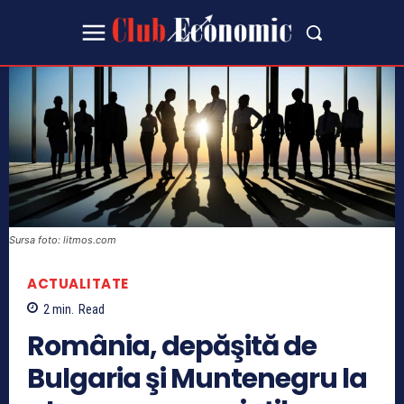
Sursa foto: litmos.com
ACTUALITATE
2
min.
Read
România, depăşită de
Bulgaria şi Muntenegru la