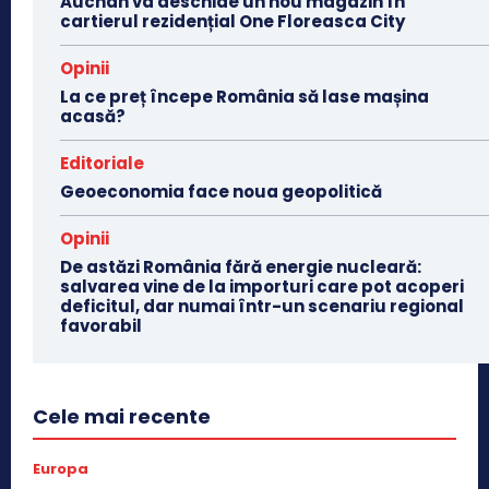
Auchan va deschide un nou magazin în
cartierul rezidențial One Floreasca City
Opinii
La ce preț începe România să lase mașina
acasă?
Editoriale
Geoeconomia face noua geopolitică
Opinii
De astăzi România fără energie nucleară:
salvarea vine de la importuri care pot acoperi
deficitul, dar numai într-un scenariu regional
favorabil
Cele mai recente
Europa