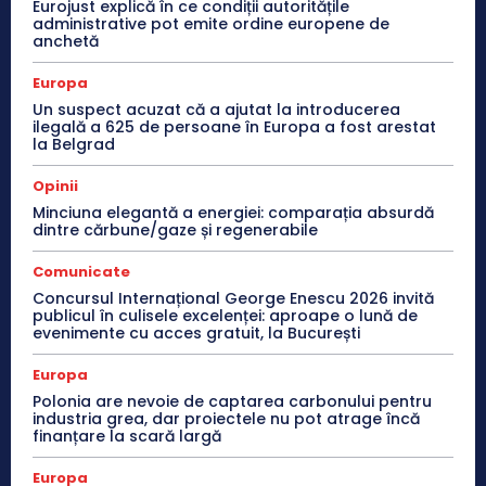
Eurojust explică în ce condiții autoritățile
administrative pot emite ordine europene de
anchetă
Europa
Un suspect acuzat că a ajutat la introducerea
ilegală a 625 de persoane în Europa a fost arestat
la Belgrad
Opinii
Minciuna elegantă a energiei: comparația absurdă
dintre cărbune/gaze și regenerabile
Comunicate
Concursul Internațional George Enescu 2026 invită
publicul în culisele excelenței: aproape o lună de
evenimente cu acces gratuit, la București
Europa
Polonia are nevoie de captarea carbonului pentru
industria grea, dar proiectele nu pot atrage încă
finanțare la scară largă
Europa