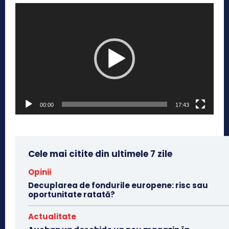
P
l
a
y
e
r
v
00:00
17:43
i
d
e
o
Cele mai citite din ultimele 7 zile
Opinii
Decuplarea de fondurile europene: risc sau
oportunitate ratată?
Actualitate