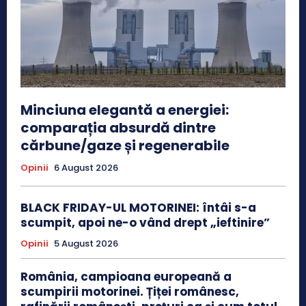
Minciuna elegantă a energiei:
comparația absurdă dintre
cărbune/gaze și regenerabile
Opinii
6 August 2026
BLACK FRIDAY-UL MOTORINEI: întâi s-a
scumpit, apoi ne-o vând drept „ieftinire”
Opinii
5 August 2026
România, campioana europeană a
scumpirii motorinei. Țiței românesc,