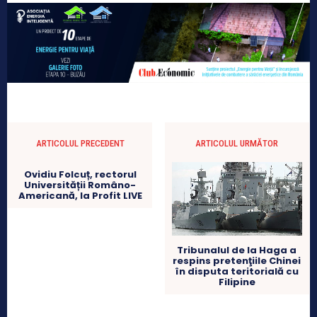
ARTICOLUL PRECEDENT
ARTICOLUL URMĂTOR
Ovidiu Folcuț, rectorul
Universității Româno-
Americană, la Profit LIVE
Tribunalul de la Haga a
respins pretenţiile Chinei
în disputa teritorială cu
Filipine