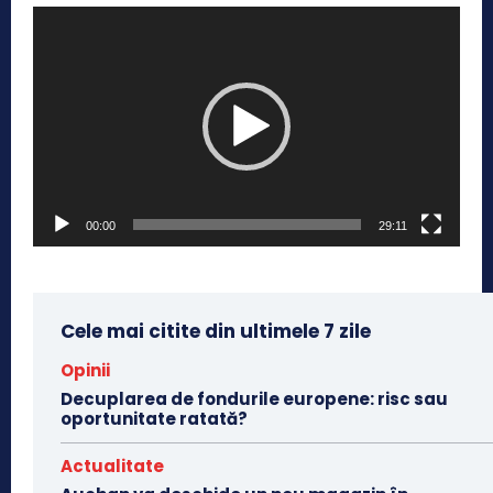
P
l
a
y
e
r
v
00:00
29:11
i
d
e
o
Cele mai citite din ultimele 7 zile
Opinii
Decuplarea de fondurile europene: risc sau
oportunitate ratată?
Actualitate