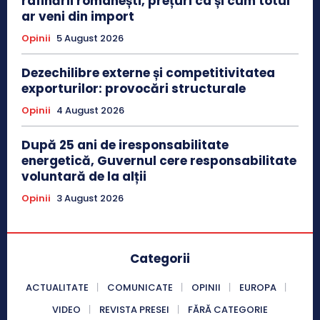
rafinării românești, prețuri ca și cum totul
ar veni din import
Opinii
5 August 2026
Dezechilibre externe și competitivitatea
exporturilor: provocări structurale
Opinii
4 August 2026
După 25 ani de iresponsabilitate
energetică, Guvernul cere responsabilitate
voluntară de la alții
Opinii
3 August 2026
Categorii
ACTUALITATE
COMUNICATE
OPINII
EUROPA
VIDEO
REVISTA PRESEI
FĂRĂ CATEGORIE