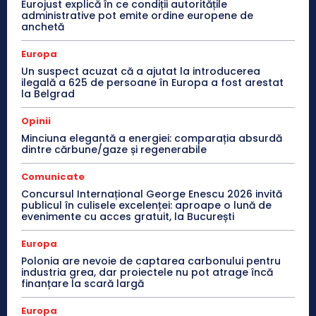
Eurojust explică în ce condiții autoritățile
administrative pot emite ordine europene de
anchetă
Europa
Un suspect acuzat că a ajutat la introducerea
ilegală a 625 de persoane în Europa a fost arestat
la Belgrad
Opinii
Minciuna elegantă a energiei: comparația absurdă
dintre cărbune/gaze și regenerabile
Comunicate
Concursul Internațional George Enescu 2026 invită
publicul în culisele excelenței: aproape o lună de
evenimente cu acces gratuit, la București
Europa
Polonia are nevoie de captarea carbonului pentru
industria grea, dar proiectele nu pot atrage încă
finanțare la scară largă
Europa