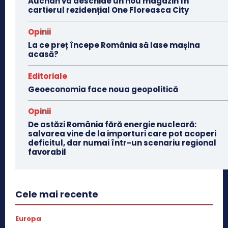
Auchan va deschide un nou magazin în
cartierul rezidențial One Floreasca City
Opinii
La ce preț începe România să lase mașina
acasă?
Editoriale
Geoeconomia face noua geopolitică
Opinii
De astăzi România fără energie nucleară:
salvarea vine de la importuri care pot acoperi
deficitul, dar numai într-un scenariu regional
favorabil
Cele mai recente
Europa