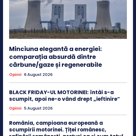
Minciuna elegantă a energiei:
comparația absurdă dintre
cărbune/gaze și regenerabile
Opinii
6 August 2026
BLACK FRIDAY-UL MOTORINEI: întâi s-a
scumpit, apoi ne-o vând drept „ieftinire”
Opinii
5 August 2026
România, campioana europeană a
scumpirii motorinei. Țiței românesc,