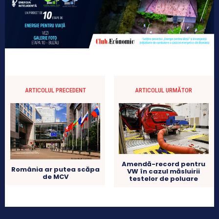
ARTICOLUL PRECEDENT
ARTICOLUL URMĂTOR
Amendă-record pentru
România ar putea scăpa
VW în cazul măsluirii
de MCV
testelor de poluare