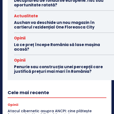
Decuplarea de fondurile europene: risc sau
oportunitate ratată?
Actualitate
Auchan va deschide un nou magazin în
cartierul rezidențial One Floreasca City
Opinii
La ce preț începe România să lase mașina
acasă?
Opinii
Penurie sau construcția unei percepții care
justifică prețuri mai mari în România?
Cele mai recente
Opinii
Atacul cibernetic asupra ANCPI: cine plătește