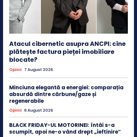
Atacul cibernetic asupra ANCPI: cine
plătește factura pieței imobiliare
blocate?
Opinii
7 August 2026
Minciuna elegantă a energiei: comparația
absurdă dintre cărbune/gaze și
regenerabile
Opinii
6 August 2026
BLACK FRIDAY-UL MOTORINEI: întâi s-a
scumpit, apoi ne-o vând drept „ieftinire”