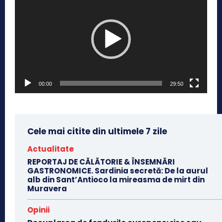
l
a
y
e
r
v
00:00
29:50
i
d
e
o
Cele mai citite din ultimele 7 zile
Actualitate
REPORTAJ DE CĂLĂTORIE & ÎNSEMNĂRI
GASTRONOMICE. Sardinia secretă: De la aurul
alb din Sant’Antioco la mireasma de mirt din
Muravera
Opinii