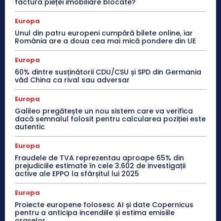
factura pieței imobiliare blocate?
Europa
Unul din patru europeni cumpără bilete online, iar
România are a doua cea mai mică pondere din UE
Europa
60% dintre susținătorii CDU/CSU și SPD din Germania
văd China ca rival sau adversar
Europa
Galileo pregătește un nou sistem care va verifica
dacă semnalul folosit pentru calcularea poziției este
autentic
Europa
Fraudele de TVA reprezentau aproape 65% din
prejudiciile estimate în cele 3.602 de investigații
active ale EPPO la sfârșitul lui 2025
Europa
Proiecte europene folosesc AI și date Copernicus
pentru a anticipa incendiile și estima emisiile
orașelor