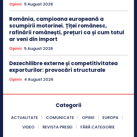
Opinii
5 August 2026
România, campioana europeană a
scumpirii motorinei. Țiței românesc,
rafinării românești, prețuri ca și cum totul
ar veni din import
Opinii
5 August 2026
Dezechilibre externe și competitivitatea
exporturilor: provocări structurale
Opinii
4 August 2026
Categorii
ACTUALITATE
COMUNICATE
OPINII
EUROPA
VIDEO
REVISTA PRESEI
FĂRĂ CATEGORIE