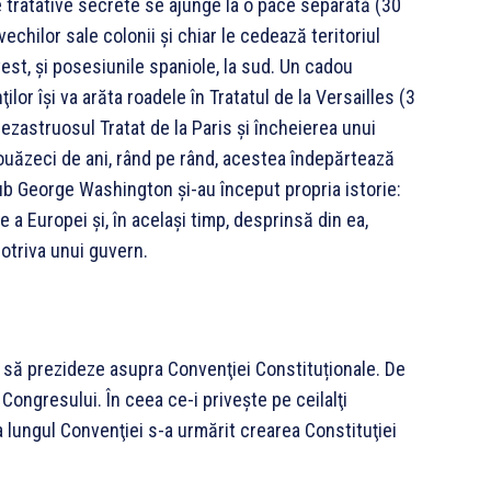
 tratative secrete se ajunge la o pace separată (30
hilor sale colonii şi chiar le cedează teritoriul
vest, şi posesiunile spaniole, la sud. Un cadou
lor îşi va arăta roadele în Tratatul de la Versailles (3
zastruosul Tratat de la Paris şi încheierea unui
ouăzeci de ani, rând pe rând, acestea îndepărtează
Sub George Washington şi-au început propria istorie:
a Europei şi, în acelaşi timp, desprinsă din ea,
otriva unui guvern.
i să prezideze asupra Convenţiei Constituționale. De
ongresului. În ceea ce-i priveşte pe ceilalţi
-a lungul Convenţiei s-a urmărit crearea Constituţiei