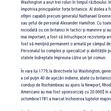
Washington a avut trei roluri în timpul războiului:
împotriva principalelor forţe britanice. Al doilea a
ofiţeri capabili precum generalul Nathanael Greene,
sau şeful de personal Alexander Hamilton. Cu toate
niciodată cu cei britanici în tactici şi manevre şi au
mai important, a fost să întruchipeze rezistenţa ar
fost să menţină permanent o armată pe câmpul de lu
Personalul lui complex şi specializat şi abilităţile po
statele îndreptate împreuna către un ţel comun.
În vara lui 1779, la directivele lui Washington, ge
a cel puţin 40 de aşezări indiene, aliate cu britanici
conduşi de Rochambeau au ajuns la Newport, Rhode 
Americanii au mai fost sponsorizaţi cu 20.000$ în 
octombrie1781 a marcat încheierea luptelor major