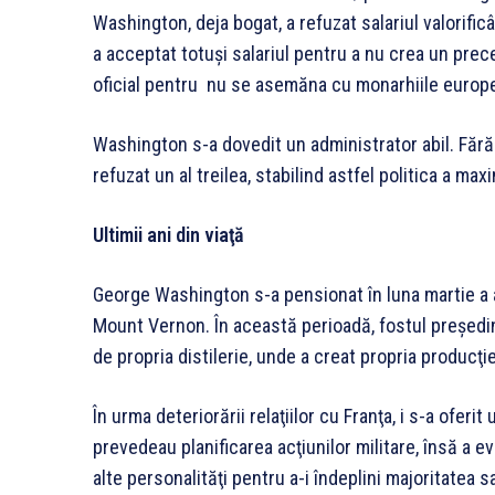
Washington, deja bogat, a refuzat salariul valorific
a acceptat totuşi salariul pentru a nu crea un prec
oficial pentru nu se asemăna cu monarhiile europen
Washington s-a dovedit un administrator abil. Fără
refuzat un al treilea, stabilind astfel politica a 
Ultimii ani din viaţă
George Washington s-a pensionat în luna martie a a
Mount Vernon. În această perioadă, fostul preşedint
de propria distilerie, unde a creat propria producţie
În urma deteriorării relaţiilor cu Franţa, i s-a oferit
prevedeau planificarea acţiunilor militare, însă a evi
alte personalităţi pentru a-i îndeplini majoritatea sa