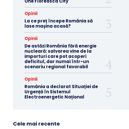
One Floreasca City
Opinii
La ce preț începe România să
lase mașina acasă?
Opinii
De astăzi România fără energie
nucleară: salvarea vine de la
importuri care pot acoperi
deficitul, dar numai într-un
scenariu regional favorabil
Opinii
România a declarat Situației de
Urgență în Sistemul
Electroenergetic Național
Cele mai recente