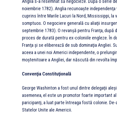
Anglia s-a resemnat să negocieze. După o serie de
noiembrie 1782). Anglia recunoaşte independenţa vec
cuprins între Marile Lacuri la Nord, Mississippi, la 
somptuos. O negociere generală cu aliaţii insurgenţi
septembrie 1783). O revanşă pentru Franţa, după de
proces de durată pentru ex-coloniile engleze. În d
Franţa şi se eliberează de sub dominaţia Angliei. 
aceea a unei noi Americi independente, o prelungire 
moştenitoare a Angliei, dar născută din revolta împ
Convenţia Constituţională
George Washinton a fost unul dintre delegaţii aleş
asemenea, el este un promotor foarte important al C
paricipanţi, a luat parte întreaga fostă colonie. De
Statelor Unite ale Americii.