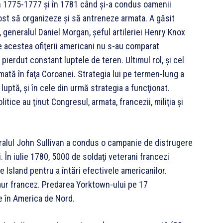
 în 1775-1777 şi în 1781 când şi-a condus oamenii
 fost să organizeze şi să antreneze armata. A găsit
 generalul Daniel Morgan, şeful artileriei Henry Knox
 acestea ofiţerii americani nu s-au comparat
 pierdut constant luptele de teren. Ultimul rol, şi cel
mată în faţa Coroanei. Strategia lui pe termen-lung a
ptă, şi în cele din urmă strategia a funcţionat.
litice au ţinut Congresul, armata, francezii, miliţia şi
neralul John Sullivan a condus o campanie de distrugere
i. În iulie 1780, 5000 de soldaţi veterani francezi
Island pentru a întări efectivele americanilor.
aur francez. Predarea Yorktown-ului pe 17
e în America de Nord.