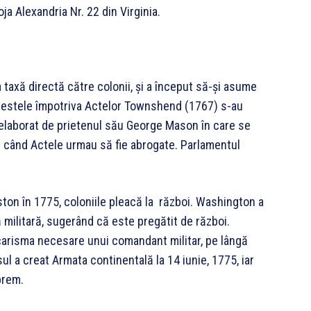
ja Alexandria Nr. 22 din Virginia.
taxă directă către colonii, şi a început să-şi asume
otestele împotriva Actelor Townshend (1767) s-au
elaborat de prietenul său George Mason în care se
ă când Actele urmau să fie abrogate. Parlamentul
ston în 1775, coloniile pleacă la război. Washington a
 militară, sugerând că este pregătit de război.
 carisma necesare unui comandant militar, pe lângă
l a creat Armata continentală la 14 iunie, 1775, iar
prem.