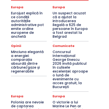
Europa
Europa
Eurojust explică în
Un suspect acuzat
ce condiții
că a ajutat la
autoritățile
introducerea
administrative pot
ilegală a 625 de
emite ordine
persoane în Europa
europene de
a fost arestat la
anchetă
Belgrad
Opinii
Comunicate
Minciuna elegantă
Concursul
a energiei:
Internațional
comparația
George Enescu
absurdă dintre
2026 invită publicul
cărbune/gaze și
în culisele
regenerabile
excelenței: aproape
o lună de
evenimente cu
acces gratuit, la
București
Europa
Europa
Polonia are nevoie
O victorie a lui
de captarea
Marine Le Pen ar