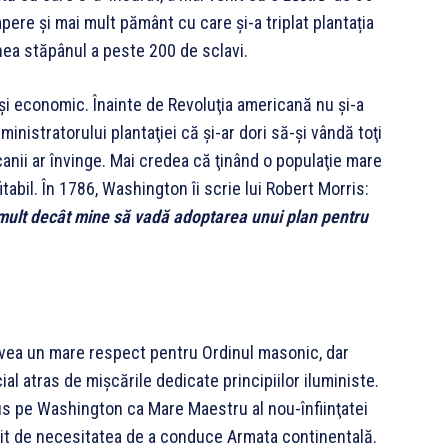
ere și mai mult pământ cu care și-a triplat plantația
a stăpânul a peste 200 de sclavi.
 și economic. Înainte de Revoluţia americană nu şi-a
ministratorului plantaţiei că şi-ar dori să-şi vândă toţi
canii ar învinge. Mai credea că ţinând o populaţie mare
tabil. În 1786, Washington îi scrie lui Robert Morris:
mult decât mine să vadă adoptarea unui plan pentru
Avea un mare respect pentru Ordinul masonic, dar
ecial atras de mişcările dedicate principiilor iluministe.
opus pe Washington ca Mare Maestru al nou-înfiinţatei
silit de necesitatea de a conduce Armata continentală.