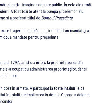
ându-şi astfel imaginea de serv public. În cele din urmă
edent. A fost foarte atent la pompa şi ceremonialul
e şi a preferat titlul de
Domnul Preşedinte
.
 mare tragere de inimă a mai îndeplinit un mandat şi a
maxim două mandate pentru preşedinte.
nului 1797, când s-a întors la proprietatea sa din
e s-a ocupat cu administrarea proprietăţilor, dar şi
 de alcool.
 un post în armată. A participat la toate întâlnirile ce
tat în totalitate implicarea în detalii. George a delegat
rcinilor.