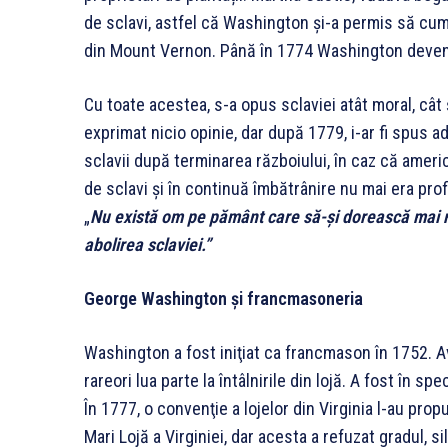
de sclavi, astfel că Washington și-a permis să cump
din Mount Vernon. Până în 1774 Washington devene
Cu toate acestea, s-a opus sclaviei atât moral, cât
exprimat nicio opinie, dar după 1779, i-ar fi spus ad
sclavii după terminarea războiului, în caz că ameri
de sclavi şi în continuă îmbătrânire nu mai era profi
„
Nu există om pe pământ care să-şi dorească mai 
abolirea sclaviei.”
George Washington şi francmasoneria
Washington a fost iniţiat ca francmason în 1752. 
rareori lua parte la întâlnirile din lojă. A fost în sp
În 1777, o convenţie a lojelor din Virginia l-au pr
Mari Lojă a Virginiei, dar acesta a refuzat gradul, 