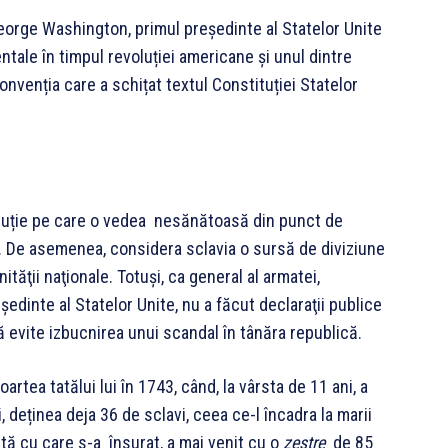
George Washington, primul președinte al Statelor Unite
tale în timpul revoluției americane și unul dintre
convenția care a schițat textul Constituției Statelor
tituție pe care o vedea nesănătoasă din punct de
. De asemenea, considera sclavia o sursă de diviziune
ităţii naţionale. Totuşi, ca general al armatei,
edinte al Statelor Unite, nu a făcut declaraţii publice
să evite izbucnirea unui scandal în tânăra republică.
rtea tatălui lui în 1743, când, la vârsta de 11 ani, a
 deținea deja 36 de sclavi, ceea ce-l încadra la marii
ată cu care s-a însurat, a mai venit cu o
zestre
de 85