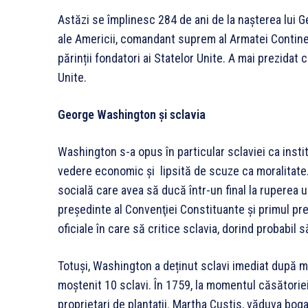
Astăzi se împlinesc 284 de ani de la nașterea lui 
ale Americii, comandant suprem al Armatei Continen
părinții fondatori ai Statelor Unite. A mai prezidat 
Unite.
George Washington și sclavia
Washington s-a opus în particular sclaviei ca ins
vedere economic și lipsită de scuze ca moralitate
socială care avea să ducă într-un final la ruperea un
preşedinte al Convenţiei Constituante și primul preș
oficiale în care să critice sclavia, dorind probabil 
Totuși, Washington a deținut sclavi imediat după moa
moștenit 10 sclavi. În 1759, la momentul căsătoriei,
proprietari de plantații. Martha Custis, văduva bog