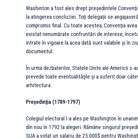
Washinton a fost ales drept preşedintele Convenţi
la atingerea concluziei. Toţi delegaţii se angajase
compromis final. Cu toate acestea, Convenţia avea 
existat nenumărate confruntări de interese, încetu
intrate în vigoare la acea dată sunt valabile şi în 
documentul.
În urma dezbaterilor, Statele Unite ale Americii s-au
prevede toate eventualităţile şi a suferit doar câte
arhitectura.
Preşedinţia (1789-1797)
Colegiul electoral l-a ales pe Washington în unanimi
din nou în 1792 la alegeri. Rămâne singurul preşedi
SUA a votat un salariu de 25.000$ pentru Washing