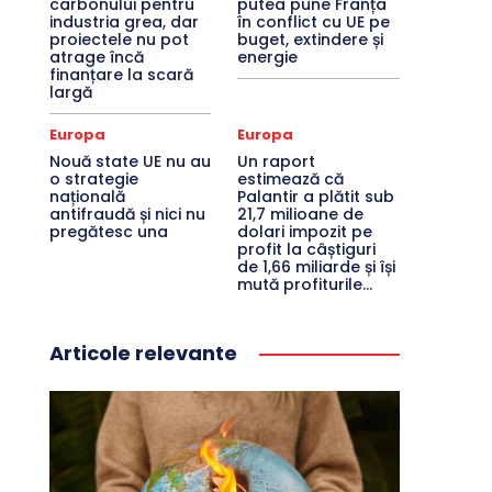
carbonului pentru
putea pune Franța
industria grea, dar
în conflict cu UE pe
proiectele nu pot
buget, extindere și
atrage încă
energie
finanțare la scară
largă
Europa
Europa
Nouă state UE nu au
Un raport
o strategie
estimează că
națională
Palantir a plătit sub
antifraudă și nici nu
21,7 milioane de
pregătesc una
dolari impozit pe
profit la câștiguri
de 1,66 miliarde și își
mută profiturile...
Articole relevante