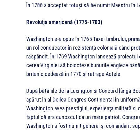
În 1788 a acceptat totuşi să fie numit Maestru în Lo
Revoluţia americană (1775-1783)
Washington s-a opus în 1765 Taxei timbrului, prima 
un rol conducător în rezistenţa colonială când pr
răspândit. În 1769 Washington lansează proiectul 
cerea Virginiei să boicoteze bunurile engleze pân
britanic cedează în 1770 şi retrage Actele.
După bătăliile de la Lexington şi Concord lângă Bo
apărut în al Doilea Congres Continental în uniformă
Washington avea prestigiul, experienţa militară şi
faptul că era cunoscut ca un mare patriot. Congresu
Washington a fost numit general şi comandant su