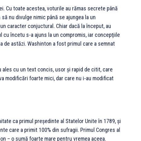
ei. Cu toate acestea, voturile au rămas secrete până
ră să nu divulge nimic până se ajungea la un
un caracter conjuctural. Chiar dacă la început, au
l cu încetu s-a ajuns la un compromis, iar concepţiile
ziua de astăzi. Washinton a fost primul care a semnat
 ales cu un text concis, usor şi rapid de citit, care
va modificări foarte mici, dar care nu i-au modificat
tate ca primul preşedinte al Statelor Unite în 1789, şi
nte care a primit 100% din sufragii. Primul Congres al
ton – o sumă foarte mare pentru vremea aceea.