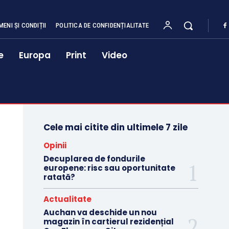
MENI ȘI CONDIȚII
POLITICA DE CONFIDENȚIALITATE
e
Europa
Print
Video
Cele mai citite din ultimele 7 zile
Opinii
Decuplarea de fondurile
europene: risc sau oportunitate
ratată?
Actualitate
Auchan va deschide un nou
magazin în cartierul rezidențial