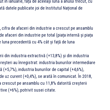
t în ianuarie, față de aceeași lună a anului trecut, cu
tă datele publicate joi de Institutul Național de
cifra de afaceri din industrie a crescut pe ansamblu
 de afaceri din industrie pe total (piața internă și piața
de luna precedentă cu 4% cât și față de luna
i din industria extractivă (+13,8%) și din industria
reșteri au înregistrat: industria bunurilor intermediare
ă (+5,7%), industria bunurilor de capital (+4,6%),
 de uz curent (+0,4%), se arată în comunicat. În 2018,
 a crescut pe ansamblu cu 11,8% datorită creșterii
tive (+6%), potrivit susei citate.