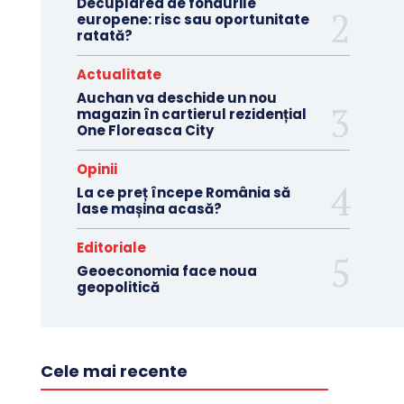
Decuplarea de fondurile
europene: risc sau oportunitate
ratată?
Actualitate
Auchan va deschide un nou
magazin în cartierul rezidențial
One Floreasca City
Opinii
La ce preț începe România să
lase mașina acasă?
Editoriale
Geoeconomia face noua
geopolitică
Cele mai recente