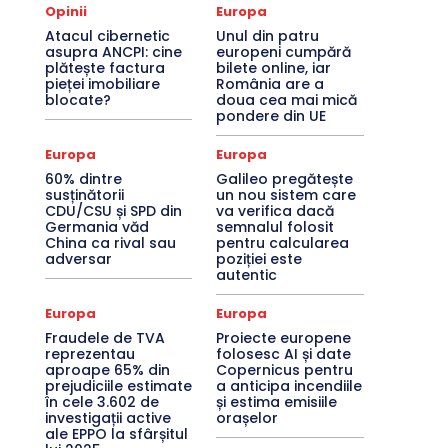
Opinii
Europa
Atacul cibernetic
Unul din patru
asupra ANCPI: cine
europeni cumpără
plătește factura
bilete online, iar
pieței imobiliare
România are a
blocate?
doua cea mai mică
pondere din UE
Europa
Europa
60% dintre
Galileo pregătește
susținătorii
un nou sistem care
CDU/CSU și SPD din
va verifica dacă
Germania văd
semnalul folosit
China ca rival sau
pentru calcularea
adversar
poziției este
autentic
Europa
Europa
Fraudele de TVA
Proiecte europene
reprezentau
folosesc AI și date
aproape 65% din
Copernicus pentru
prejudiciile estimate
a anticipa incendiile
în cele 3.602 de
și estima emisiile
investigații active
orașelor
ale EPPO la sfârșitul