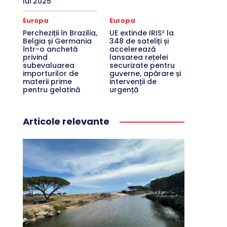
lui 2025
Europa
Europa
Percheziții în Brazilia,
UE extinde IRIS² la
Belgia și Germania
348 de sateliți și
într-o anchetă
accelerează
privind
lansarea rețelei
subevaluarea
securizate pentru
importurilor de
guverne, apărare și
materii prime
intervenții de
pentru gelatină
urgență
Articole relevante