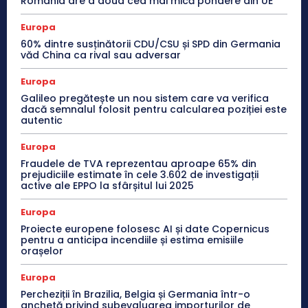
România are a doua cea mai mică pondere din UE
Europa
60% dintre susținătorii CDU/CSU și SPD din Germania
văd China ca rival sau adversar
Europa
Galileo pregătește un nou sistem care va verifica
dacă semnalul folosit pentru calcularea poziției este
autentic
Europa
Fraudele de TVA reprezentau aproape 65% din
prejudiciile estimate în cele 3.602 de investigații
active ale EPPO la sfârșitul lui 2025
Europa
Proiecte europene folosesc AI și date Copernicus
pentru a anticipa incendiile și estima emisiile
orașelor
Europa
Percheziții în Brazilia, Belgia și Germania într-o
anchetă privind subevaluarea importurilor de