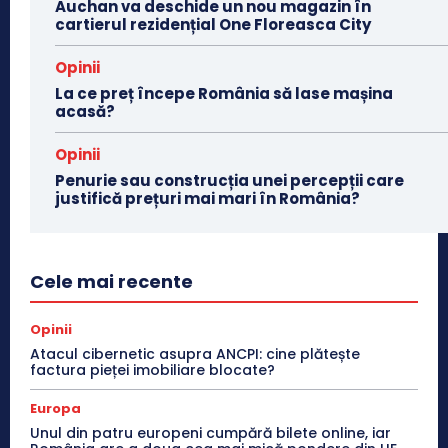
Auchan va deschide un nou magazin în
cartierul rezidențial One Floreasca City
Opinii
La ce preț începe România să lase mașina
acasă?
Opinii
Penurie sau construcția unei percepții care
justifică prețuri mai mari în România?
Cele mai recente
Opinii
Atacul cibernetic asupra ANCPI: cine plătește
factura pieței imobiliare blocate?
Europa
Unul din patru europeni cumpără bilete online, iar