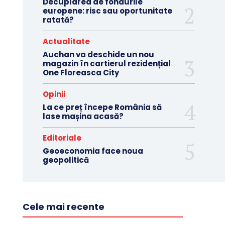
Decuplarea de fondurile
europene: risc sau oportunitate
ratată?
Actualitate
Auchan va deschide un nou
magazin în cartierul rezidențial
One Floreasca City
Opinii
La ce preț începe România să
lase mașina acasă?
Editoriale
Geoeconomia face noua
geopolitică
Cele mai recente