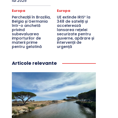
lui 2025
Europa
Europa
Percheziții în Brazilia,
UE extinde IRIS² la
Belgia și Germania
348 de sateliți și
într-o anchetă
accelerează
privind
lansarea rețelei
subevaluarea
securizate pentru
importurilor de
guverne, apărare și
materii prime
intervenții de
pentru gelatină
urgență
Articole relevante