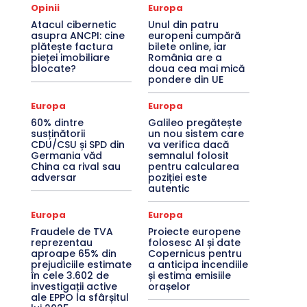
Opinii
Europa
Atacul cibernetic
Unul din patru
asupra ANCPI: cine
europeni cumpără
plătește factura
bilete online, iar
pieței imobiliare
România are a
blocate?
doua cea mai mică
pondere din UE
Europa
Europa
60% dintre
Galileo pregătește
susținătorii
un nou sistem care
CDU/CSU și SPD din
va verifica dacă
Germania văd
semnalul folosit
China ca rival sau
pentru calcularea
adversar
poziției este
autentic
Europa
Europa
Fraudele de TVA
Proiecte europene
reprezentau
folosesc AI și date
aproape 65% din
Copernicus pentru
prejudiciile estimate
a anticipa incendiile
în cele 3.602 de
și estima emisiile
investigații active
orașelor
ale EPPO la sfârșitul