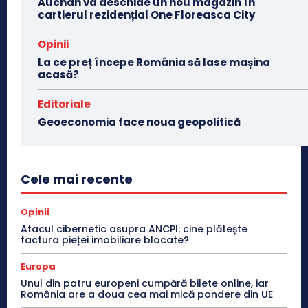
Auchan va deschide un nou magazin în
cartierul rezidențial One Floreasca City
Opinii
La ce preț începe România să lase mașina
acasă?
Editoriale
Geoeconomia face noua geopolitică
Cele mai recente
Opinii
Atacul cibernetic asupra ANCPI: cine plătește
factura pieței imobiliare blocate?
Europa
Unul din patru europeni cumpără bilete online, iar
România are a doua cea mai mică pondere din UE