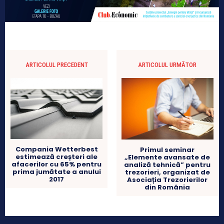
ARTICOLUL PRECEDENT
ARTICOLUL URMĂTOR
Compania Wetterbest
Primul seminar
estimează creșteri ale
„Elemente avansate de
afacerilor cu 65% pentru
analiză tehnică” pentru
prima jumătate a anului
trezorieri, organizat de
2017
Asociația Trezorierilor
din România