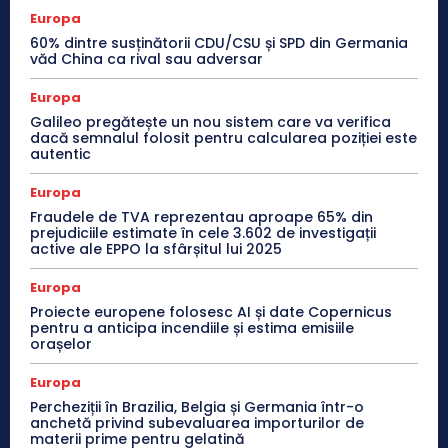
Europa
60% dintre susținătorii CDU/CSU și SPD din Germania
văd China ca rival sau adversar
Europa
Galileo pregătește un nou sistem care va verifica
dacă semnalul folosit pentru calcularea poziției este
autentic
Europa
Fraudele de TVA reprezentau aproape 65% din
prejudiciile estimate în cele 3.602 de investigații
active ale EPPO la sfârșitul lui 2025
Europa
Proiecte europene folosesc AI și date Copernicus
pentru a anticipa incendiile și estima emisiile
orașelor
Europa
Percheziții în Brazilia, Belgia și Germania într-o
anchetă privind subevaluarea importurilor de
materii prime pentru gelatină