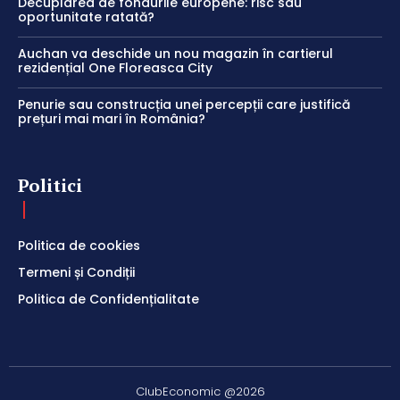
Decuplarea de fondurile europene: risc sau
oportunitate ratată?
Auchan va deschide un nou magazin în cartierul
rezidențial One Floreasca City
Penurie sau construcția unei percepții care justifică
prețuri mai mari în România?
Politici
Politica de cookies
Termeni și Condiții
Politica de Confidențialitate
ClubEconomic @2026