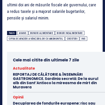
ultimii doi ani de măsurile fiscale ale guvernului, care
a redus taxele şi a majorat salariile bugetarilor,
pensiile şi salariul minim.
TAGS
AVANS
BUNURI ALIMENTARE
BUNURI NEALIMENTARE
CIFRA DE AFACERI A VÂNZĂRILOR CU AMĂNUNTUL
CRESTERI
INS
Cele mai citite din ultimele 7 zile
Actualitate
REPORTAJ DE CĂLĂTORIE & ÎNSEMNĂRI
GASTRONOMICE. Sardinia secretă: De la aurul
alb din Sant’Antioco la mireasma de mirt din
Muravera
Opinii
Decuplarea de fondurile europene: risc sau