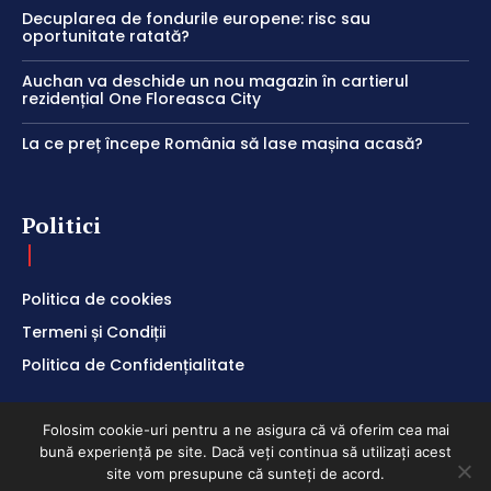
Decuplarea de fondurile europene: risc sau
oportunitate ratată?
Auchan va deschide un nou magazin în cartierul
rezidențial One Floreasca City
La ce preț începe România să lase mașina acasă?
Politici
Politica de cookies
Termeni și Condiții
Politica de Confidențialitate
Folosim cookie-uri pentru a ne asigura că vă oferim cea mai
bună experiență pe site. Dacă veți continua să utilizați acest
site vom presupune că sunteți de acord.
ClubEconomic @2026