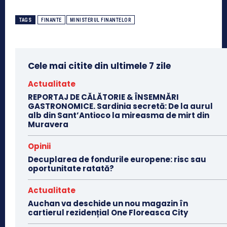
TAGS
FINANTE
MINISTERUL FINANTELOR
Cele mai citite din ultimele 7 zile
Actualitate
REPORTAJ DE CĂLĂTORIE & ÎNSEMNĂRI
GASTRONOMICE. Sardinia secretă: De la aurul
alb din Sant’Antioco la mireasma de mirt din
Muravera
Opinii
Decuplarea de fondurile europene: risc sau
oportunitate ratată?
Actualitate
Auchan va deschide un nou magazin în
cartierul rezidențial One Floreasca City