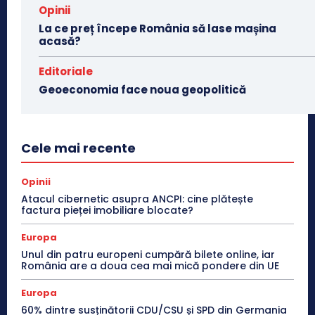
Opinii
La ce preț începe România să lase mașina
acasă?
Editoriale
Geoeconomia face noua geopolitică
Cele mai recente
Opinii
Atacul cibernetic asupra ANCPI: cine plătește
factura pieței imobiliare blocate?
Europa
Unul din patru europeni cumpără bilete online, iar
România are a doua cea mai mică pondere din UE
Europa
60% dintre susținătorii CDU/CSU și SPD din Germania