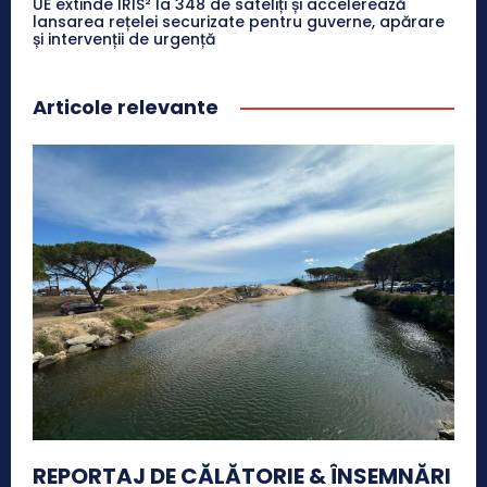
UE extinde IRIS² la 348 de sateliți și accelerează
lansarea rețelei securizate pentru guverne, apărare
și intervenții de urgență
Articole relevante
REPORTAJ DE CĂLĂTORIE & ÎNSEMNĂRI