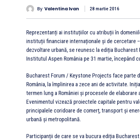
By
Valentina Ivan
28 martie 2016
Reprezentanți ai instituțiilor cu atribuții în domenii
instituții financiare internaționale și de cercetare 
dezvoltare urbană, se reunesc la ediția Bucharest
Institutul Aspen România pe 31 martie, începând cu
Bucharest Forum / Keystone Projects face parte di
România, la împlinirea a zece ani de activitate. Iniț
termen lung a României și procesele de elaborare a 
Evenimentul vizează proiectele capitale pentru valor
principalele coridoare de comerț, transport și ener
urbană și metropolitană.
Participanții de care se va bucura ediția Buchares