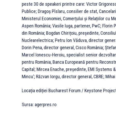
peste 30 de speakeri printre care:
Victor Grigoresc
Publice; Dragoș Pîslaru, consilier de stat, Cancelar
Ministerul Economiei, Comerțului și Relațiilor cu M
Aspen România; Vasile Iuga, partener, PwC; Florin 
din România; Bogdan Chirițoiu, președinte, Consiliu
Nuclearelectrica; Petru Ion Văduva, director genera
Dorin Pena, director general, Cisco România; Ștefa
Marcel Ionescu-Heroiu, specialist senior dezvolta
pentru România, Banca Europeană pentru Reconstruc
Capital; Mircea Enache, președinte, EMI Systems & 
Mincu’; Răzvan Iorgu, director general, CBRE; Mihai 
Locația ediției Bucharest Forum / Keystone Project
Sursa: agerpres.ro