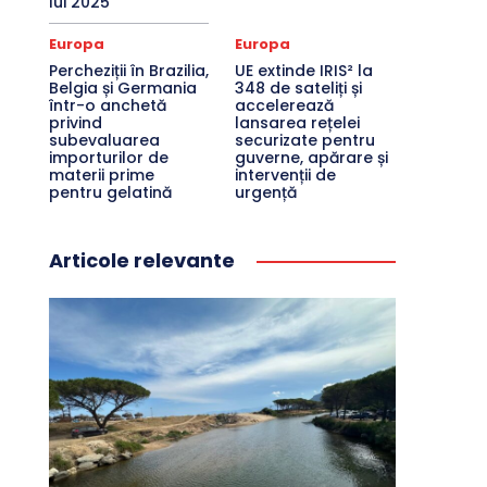
lui 2025
Europa
Europa
Percheziții în Brazilia,
UE extinde IRIS² la
Belgia și Germania
348 de sateliți și
într-o anchetă
accelerează
privind
lansarea rețelei
subevaluarea
securizate pentru
importurilor de
guverne, apărare și
materii prime
intervenții de
pentru gelatină
urgență
Articole relevante