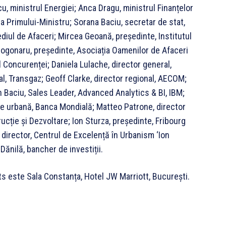
u, ministrul Energiei; Anca Dragu, ministrul Finanțelor
ia Primului-Ministru; Sorana Baciu, secretar de stat,
ediul de Afaceri; Mircea Geoană, președinte, Institutul
Pogonaru, președinte, Asociația Oamenilor de Afaceri
l Concurenței; Daniela Lulache, director general,
l, Transgaz; Geoff Clarke, director regional, AECOM;
n Baciu, Sales Leader, Advanced Analytics & BI, IBM;
re urbană, Banca Mondială; Matteo Patrone, director
ție și Dezvoltare; Ion Sturza, președinte, Fribourg
director, Centrul de Excelență în Urbanism ‘Ion
Dănilă, bancher de investiții.
s este Sala Constanța, Hotel JW Marriott, București.