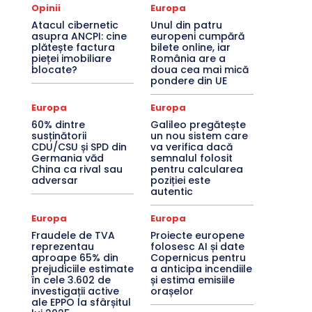
Opinii
Europa
Atacul cibernetic
Unul din patru
asupra ANCPI: cine
europeni cumpără
plătește factura
bilete online, iar
pieței imobiliare
România are a
blocate?
doua cea mai mică
pondere din UE
Europa
Europa
60% dintre
Galileo pregătește
susținătorii
un nou sistem care
CDU/CSU și SPD din
va verifica dacă
Germania văd
semnalul folosit
China ca rival sau
pentru calcularea
adversar
poziției este
autentic
Europa
Europa
Fraudele de TVA
Proiecte europene
reprezentau
folosesc AI și date
aproape 65% din
Copernicus pentru
prejudiciile estimate
a anticipa incendiile
în cele 3.602 de
și estima emisiile
investigații active
orașelor
ale EPPO la sfârșitul