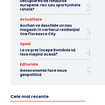
Decuplarea de fondurile
europene: risc sau oportunitate
ratată?
Actualitate
Auchan va deschide un nou
magazin în cartierul rezidențial
One Floreasca City
Opinii
La ce preț începe România să
lase mașina acasă?
Editoriale
Geoeconomia face noua
geopolitică
Cele mai recente