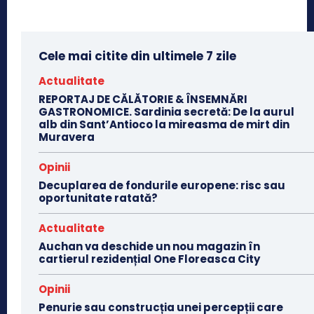
Cele mai citite din ultimele 7 zile
Actualitate
REPORTAJ DE CĂLĂTORIE & ÎNSEMNĂRI
GASTRONOMICE. Sardinia secretă: De la aurul
alb din Sant’Antioco la mireasma de mirt din
Muravera
Opinii
Decuplarea de fondurile europene: risc sau
oportunitate ratată?
Actualitate
Auchan va deschide un nou magazin în
cartierul rezidențial One Floreasca City
Opinii
Penurie sau construcția unei percepții care