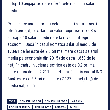
în top 10 angajatori care oferă cele mai mari salarii
medii.
Primii zece angajatori cu cele mai mari salarii medii
oferă angajaţilor salarii cu valori cuprinse între 3 şi
aproape 10 salarii medii nete la nivelul întregii
economii. Dacă în cazul Romatsa salariul mediu de
17.661 de lei este de 9,6 ori mai mare decât salariul
mediu pe economie din 2015 (de circa 1.850 de lei
net), în cadrul Nuclearelectrica este de 3,9 ori mai
mare (ajungând la 7.211 lei net lunar), iar în cadrul ING
Bank este de 3,8 ori mai mare (7.137 lei net) faţă de
media naţională.
TAGS
COMPANII DE STAT
COMPANII PRIVATE
ING BANK
LOCURI DE MUNCĂ
REMUNERATIE
ROMATSA
SALARII