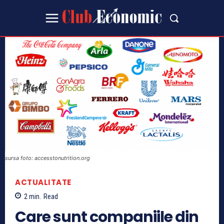
sursa foto: accesstonutrition.org
ACTUALITATE
2
min.
Read
Care sunt companiile din