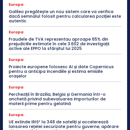
Europa
Galileo pregătește un nou sistem care va verifica
dacă semnalul folosit pentru calcularea poziției este
autentic
Europa
Fraudele de TVA reprezentau aproape 65% din
prejudiciile estimate în cele 3.602 de investigații
active ale EPPO la sfârșitul lui 2025
Europa
Proiecte europene folosesc AI și date Copernicus
pentru a anticipa incendiile și estima emisiile
orașelor
Europa
Percheziții în Brazilia, Belgia și Germania într-o
anchetă privind subevaluarea importurilor de
materii prime pentru gelatină
Europa
UE extinde IRIS² la 348 de sateliți și accelerează
lansarea rețelei securizate pentru guverne, apărare