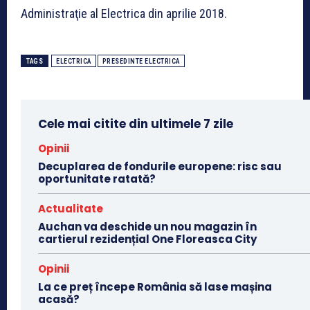
Administraţie al Electrica din aprilie 2018.
TAGS
ELECTRICA
PRESEDINTE ELECTRICA
Cele mai citite din ultimele 7 zile
Opinii
Decuplarea de fondurile europene: risc sau
oportunitate ratată?
Actualitate
Auchan va deschide un nou magazin în
cartierul rezidențial One Floreasca City
Opinii
La ce preț începe România să lase mașina
acasă?