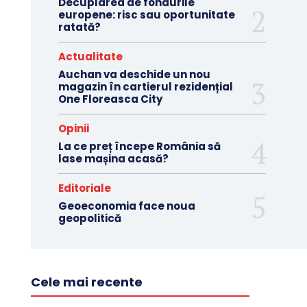
Decuplarea de fondurile
europene: risc sau oportunitate
ratată?
Actualitate
Auchan va deschide un nou
magazin în cartierul rezidențial
One Floreasca City
Opinii
La ce preț începe România să
lase mașina acasă?
Editoriale
Geoeconomia face noua
geopolitică
Cele mai recente