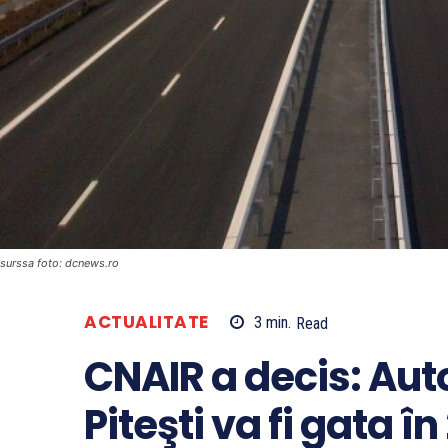
surssa foto: dcnews.ro
ACTUALITATE
3
min.
Read
CNAIR a decis: Aut
Piteşti va fi gata în