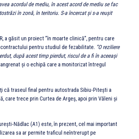
m avea acordul de mediu, în acest acord de mediu se fac
străzi în zonă, în teritoriu. S-a încercat şi s-a reuşit
R, a găsit un proiect ”în moarte clinică”, pentru care
 contractului pentru studiul de fezabilitate.
”O reziliere
rdut, după acest timp pierdut, riscul de a fi în aceeaşi
angrenat şi o echipă care a monitorizat întregul
ţi că traseul final pentru autostrada Sibiu-Piteşti a
tă, care trece prin Curtea de Argeş, apoi prin Văleni şi
reşti-Nădlac (A1) este, în prezent, cel mai important
izarea sa ar permite traficul neîntrerupt pe