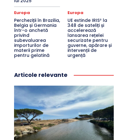
lui 2025
Europa
Europa
Percheziții în Brazilia,
UE extinde IRIS² la
Belgia și Germania
348 de sateliți și
într-o anchetă
accelerează
privind
lansarea rețelei
subevaluarea
securizate pentru
importurilor de
guverne, apărare și
materii prime
intervenții de
pentru gelatină
urgență
Articole relevante