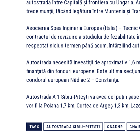
autostradă între Capitală şi frontiera cu Ungaria. A
trece munţii, făcând legătura între Muntenia şi Tran
Asocierea Spea Ingineria Europea (Italia) – Tecnic
contractul de revizuire a studiului de fezabilitate 
respectat niciun termen până acum, întârziiind aut
Autostrada necesită investiţii de aproximativ 1,6 mi
finanţată din fonduri europene. Este ultima secţiu
coridorul european Nădlac 2 – Constanţa.
Autostrada A 1 Sibiu-Piteşti va avea cel puţin şase 
vor fi la Poiana 1,7 km, Curtea de Argeş 1,3 km, Laz
TAGS
AUTOSTRADA SIBIU+PITESTI
CNADNR
CNAI