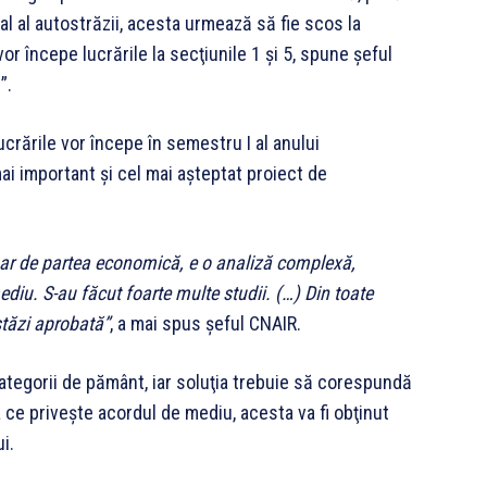
ral al autostrăzii, acesta urmează să fie scos la
vor începe lucrările la secţiunile 1 şi 5, spune şeful
”.
ucrările vor începe în semestru I al anului
mai important şi cel mai aşteptat proiect de
doar de partea economică, e o analiză complexă,
ediu. S-au făcut foarte multe studii. (…) Din toate
stăzi aprobată”
, a mai spus şeful CNAIR.
ategorii de pământ, iar soluţia trebuie să corespundă
 ce priveşte acordul de mediu, acesta va fi obţinut
i.