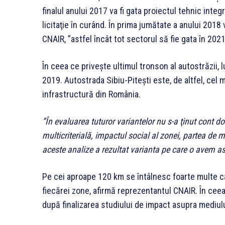
finalul anului 2017 va fi gata proiectul tehnic integ
licitaţie în curând. În prima jumătate a anului 2018 
CNAIR, ”astfel încât tot sectorul să fie gata în 2021
În ceea ce priveşte ultimul tronson al autostrăzii, l
2019. Autostrada Sibiu-Piteşti este, de altfel, cel 
infrastructură din România.
”În evaluarea tuturor variantelor nu s-a ţinut cont 
multicriterială, impactul social al zonei, partea de m
aceste analize a rezultat varianta pe care o avem a
Pe cei aproape 120 km se întâlnesc foarte multe c
fiecărei zone, afirmă reprezentantul CNAIR. În ceea
după finalizarea studiului de impact asupra mediulu