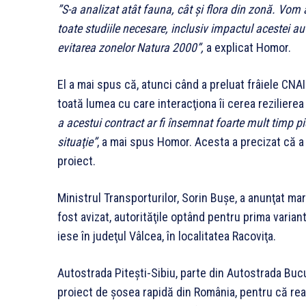
”S-a analizat atât fauna, cât şi flora din zonă. Vo
toate studiile necesare, inclusiv impactul acestei auto
evitarea zonelor Natura 2000”,
a explicat Homor.
El a mai spus că, atunci când a preluat frâiele CNAI
toată lumea cu care interacţiona îi cerea rezilierea
a acestui contract ar fi însemnat foarte mult timp pie
situaţie”
, a mai spus Homor. Acesta a precizat că a 
proiect.
Ministrul Transporturilor, Sorin Buşe, a anunţat mar
fost avizat, autorităţile optând pentru prima varian
iese în judeţul Vâlcea, în localitatea Racoviţa.
Autostrada Piteşti-Sibiu, parte din Autostrada Bucu
proiect de şosea rapidă din România, pentru că real