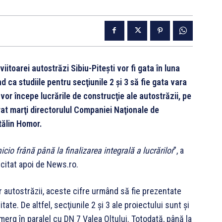
viitoarei autostrăzi Sibiu-Piteşti vor fi gata în luna
 ca studiile pentru secţiunile 2 şi 3 să fie gata vara
 vor începe lucrările de construcţie ale autostrăzii, pe
rat marţi directorulul Companiei Naţionale de
tălin Homor.
cio frână până la finalizarea integrală a lucrărilor
”, a
 citat apoi de News.ro.
r autostrăzii, aceste cifre urmând să fie prezentate
ate. De altfel, secţiunile 2 şi 3 ale proiectului sunt şi
merg în paralel cu DN 7 Valea Oltului. Totodată, până la