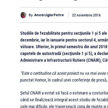
By
Anca Ligia Petre
22 noiembrie 2016
Studiile de fezabilitate pentru secţiunile 1 şi 5 ale 
decembrie, iar în ianuarie pentru sectorul 4, urmând
viitoare. Ulterior, în primul semestru din anul 2018
capetele de autostradă (secţiunile 1 şi 5), a decla
Administrare a Infrastructurii Rutiere (CNAIR), Că
”Este o certitudine că acest proiect nu va mai avea ni
punctat Homor, în cadrul unei conferinţe de presă,
Şeful CNAIR a evitat să facă o estimare a costurilo
când se finalizează integral acest studiu de fezabilit
cele mai dificile, ele traversează zona de munte şi 