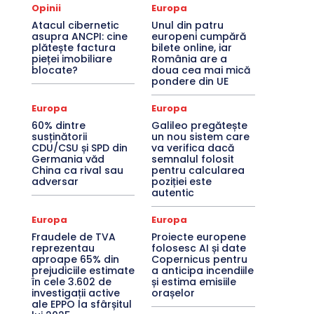
Opinii
Europa
Atacul cibernetic
Unul din patru
asupra ANCPI: cine
europeni cumpără
plătește factura
bilete online, iar
pieței imobiliare
România are a
blocate?
doua cea mai mică
pondere din UE
Europa
Europa
60% dintre
Galileo pregătește
susținătorii
un nou sistem care
CDU/CSU și SPD din
va verifica dacă
Germania văd
semnalul folosit
China ca rival sau
pentru calcularea
adversar
poziției este
autentic
Europa
Europa
Fraudele de TVA
Proiecte europene
reprezentau
folosesc AI și date
aproape 65% din
Copernicus pentru
prejudiciile estimate
a anticipa incendiile
în cele 3.602 de
și estima emisiile
investigații active
orașelor
ale EPPO la sfârșitul