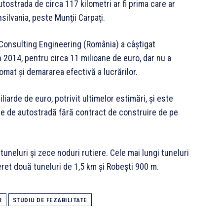
utostrada de circa 117 kilometri ar fi prima care ar
silvania, peste Munţii Carpaţi.
 Consulting Engineering (România) a câştigat
în 2014, pentru circa 11 milioane de euro, dar nu a
omat şi demararea efectivă a lucrărilor.
liarde de euro, potrivit ultimelor estimări, şi este
ne de autostradă fără contract de construire de pe
tuneluri şi zece noduri rutiere. Cele mai lungi tuneluri
eret două tuneluri de 1,5 km şi Robeşti 900 m.
R
STUDIU DE FEZABILITATE