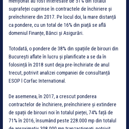
menționat au fost interesate de 51% din totalul
suprafeței cuprinse în contractele de închiriere și
preînchiriere din 2017. Pe locul doi, la mare distanță
ca pondere, cu un total de 16% din piață se află
domeniul Finanțe, Bănci și Asigurări.
Totodată, o pondere de 38% din spațiile de birouri din
București aflate în lucru și planificate a se da în
folosință în 2018 sunt deja pre-închiriate de anul
trecut, potrivit analizei companiei de consultanță
ESOP l Corfac International.
De asemenea, în 2017, a crescut ponderea
contractelor de închiriere, preînchiriere și extindere
de spații de birouri noi în totalul pieței, 74% față de
71% în 2016, însumând peste 228.000 mp din totalul
de aproximativ 308.000 mp tranzacționați, potrivit