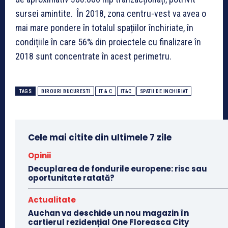
sursei amintite. În 2018, zona centru-vest va avea o
mai mare pondere în totalul spațiilor închiriate, în
condițiile în care 56% din proiectele cu finalizare în
2018 sunt concentrate în acest perimetru.
TAGS
BIROURI BUCURESTI
IT & C
IT&C
SPATII DE INCHIRIAT
Cele mai citite din ultimele 7 zile
Opinii
Decuplarea de fondurile europene: risc sau
oportunitate ratată?
Actualitate
Auchan va deschide un nou magazin în
cartierul rezidențial One Floreasca City