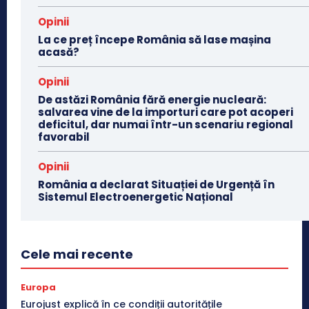
Opinii
La ce preț începe România să lase mașina
acasă?
Opinii
De astăzi România fără energie nucleară:
salvarea vine de la importuri care pot acoperi
deficitul, dar numai într-un scenariu regional
favorabil
Opinii
România a declarat Situației de Urgență în
Sistemul Electroenergetic Național
Cele mai recente
Europa
Eurojust explică în ce condiții autoritățile