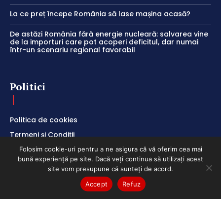
La ce preț începe România să lase mașina acasă?
De astăzi România fără energie nucleară: salvarea vine
de la importuri care pot acoperi deficitul, dar numai
într-un scenariu regional favorabil
Politici
Politica de cookies
Termeni și Condiții
Politica de Confidențialitate
Folosim cookie-uri pentru a ne asigura că vă oferim cea mai
bună experiență pe site. Dacă veți continua să utilizați acest
site vom presupune că sunteți de acord.
Accept
Refuz
ClubEconomic @2026