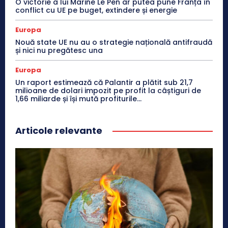
O victorie a lui Marine Le Pen ar putea pune Franța în
conflict cu UE pe buget, extindere și energie
Europa
Nouă state UE nu au o strategie națională antifraudă
și nici nu pregătesc una
Europa
Un raport estimează că Palantir a plătit sub 21,7
milioane de dolari impozit pe profit la câștiguri de
1,66 miliarde și își mută profiturile...
Articole relevante