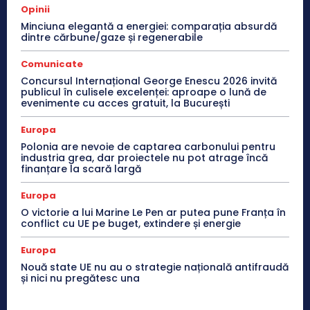
Opinii
Minciuna elegantă a energiei: comparația absurdă
dintre cărbune/gaze și regenerabile
Comunicate
Concursul Internațional George Enescu 2026 invită
publicul în culisele excelenței: aproape o lună de
evenimente cu acces gratuit, la București
Europa
Polonia are nevoie de captarea carbonului pentru
industria grea, dar proiectele nu pot atrage încă
finanțare la scară largă
Europa
O victorie a lui Marine Le Pen ar putea pune Franța în
conflict cu UE pe buget, extindere și energie
Europa
Nouă state UE nu au o strategie națională antifraudă
și nici nu pregătesc una