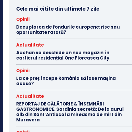
Cele mai citite din ultimele 7 zile
Opinii
Decuplarea de fondurile europene: risc sau
oportunitate ratată?
Actualitate
Auchan va deschide un nou magazin în
cartierul rezidențial One Floreasca City
Opinii
La ce preț începe România să lase mașina
acasă?
Actualitate
REPORTAJ DE CĂLĂTORIE & ÎNSEMNĂRI
GASTRONOMICE. Sardinia secretă: De la aurul
alb din Sant’Antioco la mireasma de mirt din
Muravera