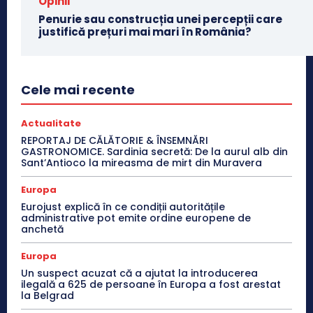
Opinii
Penurie sau construcția unei percepții care
justifică prețuri mai mari în România?
Cele mai recente
Actualitate
REPORTAJ DE CĂLĂTORIE & ÎNSEMNĂRI
GASTRONOMICE. Sardinia secretă: De la aurul alb din
Sant’Antioco la mireasma de mirt din Muravera
Europa
Eurojust explică în ce condiții autoritățile
administrative pot emite ordine europene de
anchetă
Europa
Un suspect acuzat că a ajutat la introducerea
ilegală a 625 de persoane în Europa a fost arestat
la Belgrad