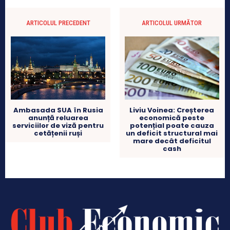
ARTICOLUL PRECEDENT
ARTICOLUL URMĂTOR
Ambasada SUA în Rusia
Liviu Voinea: Creșterea
anunță reluarea
economică peste
serviciilor de viză pentru
potențial poate cauza
cetățenii ruși
un deficit structural mai
mare decât deficitul
cash