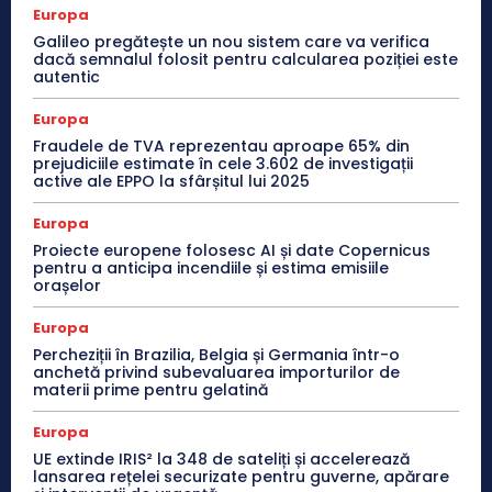
Europa
Galileo pregătește un nou sistem care va verifica
dacă semnalul folosit pentru calcularea poziției este
autentic
Europa
Fraudele de TVA reprezentau aproape 65% din
prejudiciile estimate în cele 3.602 de investigații
active ale EPPO la sfârșitul lui 2025
Europa
Proiecte europene folosesc AI și date Copernicus
pentru a anticipa incendiile și estima emisiile
orașelor
Europa
Percheziții în Brazilia, Belgia și Germania într-o
anchetă privind subevaluarea importurilor de
materii prime pentru gelatină
Europa
UE extinde IRIS² la 348 de sateliți și accelerează
lansarea rețelei securizate pentru guverne, apărare