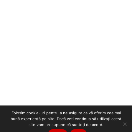
Folosim cookie-uri pentru a ne asigura că vă oferim cea mai
bună experiență pe site. Dacă veți continua să utilizați acest
site vom presupune că sunteți de acord.