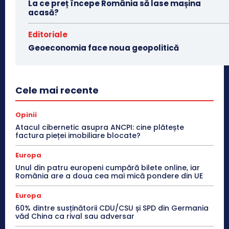
La ce preț începe România să lase mașina
acasă?
Editoriale
Geoeconomia face noua geopolitică
Cele mai recente
Opinii
Atacul cibernetic asupra ANCPI: cine plătește
factura pieței imobiliare blocate?
Europa
Unul din patru europeni cumpără bilete online, iar
România are a doua cea mai mică pondere din UE
Europa
60% dintre susținătorii CDU/CSU și SPD din Germania
văd China ca rival sau adversar