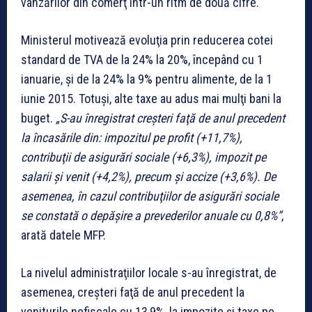
vânzărilor din comerţ într-un ritm de două cifre.
Ministerul motivează evoluţia prin reducerea cotei
standard de TVA de la 24% la 20%, începând cu 1
ianuarie, şi de la 24% la 9% pentru alimente, de la 1
iunie 2015. Totuşi, alte taxe au adus mai mulţi bani la
buget.
„S-au înregistrat creşteri faţă de anul precedent
la încasările din: impozitul pe profit (+11,7%),
contribuţii de asigurări sociale (+6,3%), impozit pe
salarii şi venit (+4,2%), precum şi accize (+3,6%). De
asemenea, în cazul contribuţiilor de asigurări sociale
se constată o depăşire a prevederilor anuale cu 0,8%”
,
arată datele MFP.
La nivelul administraţiilor locale s-au înregistrat, de
asemenea, creşteri faţă de anul precedent la
veniturile nefiscale cu 13,9%, la impozite şi taxe pe