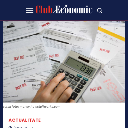
sursa foto: money.howstuffworks.com
ACTUALITATE