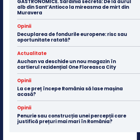
GASTRONOMICE. Sardinia secretă: De la aurul
alb din Sant’Antioco la mireasma de mirt din
Muravera
Opinii
Decuplarea de fondurile europene: risc sau
oportunitate ratată?
Actualitate
Auchan va deschide un nou magazin în
cartierul rezidențial One Floreasca City
Opinii
La ce preț începe România să lase mașina
acasă?
Opinii
Penurie sau construcția unei percepții care
justifică prețuri mai mari în România?