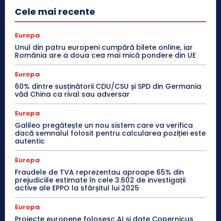
Cele mai recente
Europa
Unul din patru europeni cumpără bilete online, iar
România are a doua cea mai mică pondere din UE
Europa
60% dintre susținătorii CDU/CSU și SPD din Germania
văd China ca rival sau adversar
Europa
Galileo pregătește un nou sistem care va verifica
dacă semnalul folosit pentru calcularea poziției este
autentic
Europa
Fraudele de TVA reprezentau aproape 65% din
prejudiciile estimate în cele 3.602 de investigații
active ale EPPO la sfârșitul lui 2025
Europa
Proiecte europene folosesc AI și date Copernicus