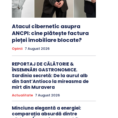
Atacul cibernetic asupra
ANCPI: cine plătește factura
pieței imobiliare blocate?
Opinii
7 August 2026
REPORTAJ DE CĂLĂTORIE &
ÎNSEMNĂRI GASTRONOMICE.
Sardinia secretă: De la aurul alb
din Sant’Antioco la mireasma de
mirt din Muravera
Actualitate
7 August 2026
Minciuna elegantă a energiei:
comparația absurdă dintre