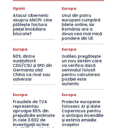
Opinii
Europa
Atacul cibernetic
Unul din patru
asupra ANCPI: cine
europeni cumpără
plătește factura
bilete online, iar
pieței imobiliare
România are a
blocate?
doua cea mai mică
pondere din UE
Europa
Europa
60% dintre
Galileo pregătește
susținătorii
un nou sistem care
CDU/CSU și SPD din
va verifica dacă
Germania văd
semnalul folosit
China ca rival sau
pentru calcularea
adversar
poziției este
autentic
Europa
Europa
Fraudele de TVA
Proiecte europene
reprezentau
folosesc AI și date
aproape 65% din
Copernicus pentru
prejudiciile estimate
a anticipa incendiile
în cele 3.602 de
și estima emisiile
investigații active
orașelor