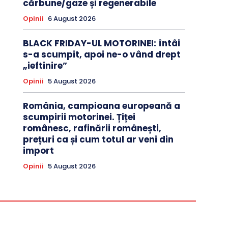
cărbune/gaze și regenerabile
Opinii
6 August 2026
BLACK FRIDAY-UL MOTORINEI: întâi
s-a scumpit, apoi ne-o vând drept
„ieftinire”
Opinii
5 August 2026
România, campioana europeană a
scumpirii motorinei. Țiței
românesc, rafinării românești,
prețuri ca și cum totul ar veni din
import
Opinii
5 August 2026