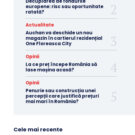
Decuplarea de fondurile
europene: risc sau oportunitate
ratată?
Actualitate
Auchan va deschide un nou
magazin în cartierul rezidențial
One Floreasca City
Opinii
La ce preț începe România să
lase mașina acasă?
Opinii
Penurie sau construcția unei
percepții care justifică prețuri
mai mari în România?
Cele mai recente