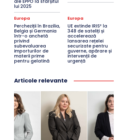
ale EPPO la sfârșitul
lui 2025
Europa
Europa
Percheziții în Brazilia,
UE extinde IRIS² la
Belgia și Germania
348 de sateliți și
într-o anchetă
accelerează
privind
lansarea rețelei
subevaluarea
securizate pentru
importurilor de
guverne, apărare și
materii prime
intervenții de
pentru gelatină
urgență
Articole relevante