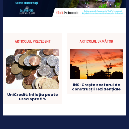
ARTICOLUL PRECEDENT
ARTICOLUL URMĂTOR
INS: Crește sectorul de
construcții rezidențiale
UniCredit: Inflația poate
urca spre 5%