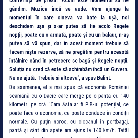
conferință de presă. ‘Acum este momentul să ne
gândim. Muzica încă se aude. Vom ajunge la
momentul în care cineva va bate la ușă, noi
deschidem ușa și s-ar putea să fie acolo Regele
nopții, poate cu o armată, poate și cu un balaur, n-aș
putea să vă spun, dar în acest moment trebuie să
facem niște rezerve, să ne pregătim pentru această
întâlnire când în petrecere se bagă și Regele nopții.
Soluția nu cred că este să schimbăm încă un Guvern.
Nu ne ajută. Trebuie și altceva’, a spus Balint.
De asemenea, el a mai spus că economia României
seamănă cu o Dacie care merge pe o pantă cu 140
kilometri pe oră. ‘Cam ăsta ar fi PIB-ul potențial, ce
poate face o economie, ce poate conduce în condiții
normale. Cu puțin noroc, cu ciocanul în portbagaj,
pantă și vânt din spate am ajuns la 140 km/h. Tatăl