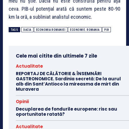
meu nu știe. Dacia nu este construită pentru așa
ceva. PIB-ul potențial arată că suntem peste 80-90
km la oră, a subliniat analistul economic.
TAGS
DACIA
ECONOMIA ROMANIEI
ECONOMIE. ROMANIA
PIB
Cele mai citite din ultimele 7 zile
Actualitate
REPORTAJ DE CĂLĂTORIE & ÎNSEMNĂRI
GASTRONOMICE. Sardinia secretă: De la aurul
alb din Sant’Antioco la mireasma de mirt din
Muravera
Opinii
Decuplarea de fondurile europene: risc sau
oportunitate ratată?
Actualitate