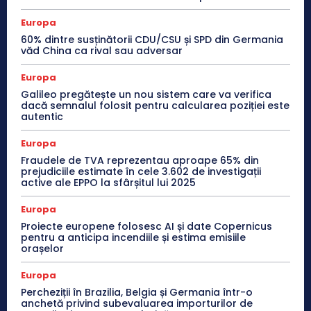
Europa
60% dintre susținătorii CDU/CSU și SPD din Germania
văd China ca rival sau adversar
Europa
Galileo pregătește un nou sistem care va verifica
dacă semnalul folosit pentru calcularea poziției este
autentic
Europa
Fraudele de TVA reprezentau aproape 65% din
prejudiciile estimate în cele 3.602 de investigații
active ale EPPO la sfârșitul lui 2025
Europa
Proiecte europene folosesc AI și date Copernicus
pentru a anticipa incendiile și estima emisiile
orașelor
Europa
Percheziții în Brazilia, Belgia și Germania într-o
anchetă privind subevaluarea importurilor de