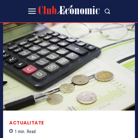
ACTUALITATE
1
min.
Read