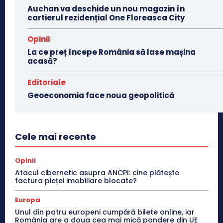
Auchan va deschide un nou magazin în
cartierul rezidențial One Floreasca City
Opinii
La ce preț începe România să lase mașina
acasă?
Editoriale
Geoeconomia face noua geopolitică
Cele mai recente
Opinii
Atacul cibernetic asupra ANCPI: cine plătește
factura pieței imobiliare blocate?
Europa
Unul din patru europeni cumpără bilete online, iar
România are a doua cea mai mică pondere din UE