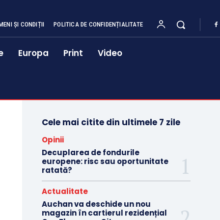
MENI ȘI CONDIȚII
POLITICA DE CONFIDENȚIALITATE
e
Europa
Print
Video
Cele mai citite din ultimele 7 zile
Opinii
Decuplarea de fondurile
europene: risc sau oportunitate
ratată?
Actualitate
Auchan va deschide un nou
magazin în cartierul rezidențial