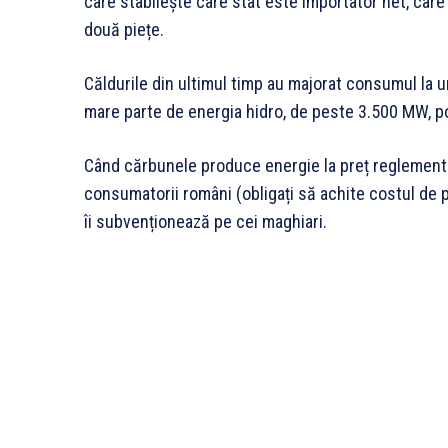
care stabilește care stat este importator net, care
două piețe.
Căldurile din ultimul timp au majorat consumul la
mare parte de energia hidro, de peste 3.500 MW, pot
Când cărbunele produce energie la preț reglementa
consumatorii români (obligați să achite costul de
îi subvenționează pe cei maghiari.