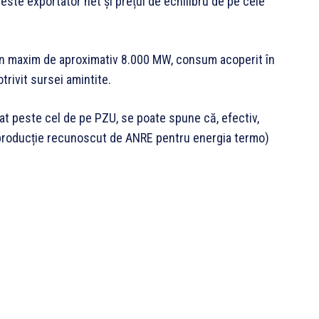
 este exportator net și prețul de echilibru de pe cele
 un maxim de aproximativ 8.000 MW, consum acoperit în
rivit sursei amintite.
t peste cel de pe PZU, se poate spune că, efectiv,
 producție recunoscut de ANRE pentru energia termo)