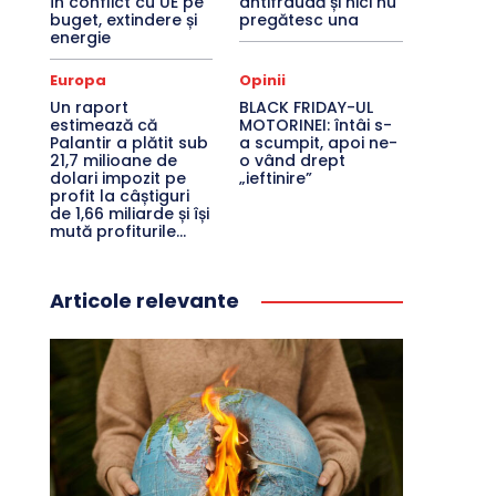
în conflict cu UE pe
antifraudă și nici nu
buget, extindere și
pregătesc una
energie
Europa
Opinii
Un raport
BLACK FRIDAY-UL
estimează că
MOTORINEI: întâi s-
Palantir a plătit sub
a scumpit, apoi ne-
21,7 milioane de
o vând drept
dolari impozit pe
„ieftinire”
profit la câștiguri
de 1,66 miliarde și își
mută profiturile...
Articole relevante