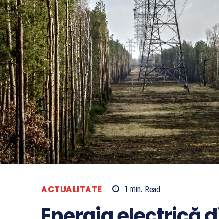
ACTUALITATE
1
min.
Read
Energia electrică 