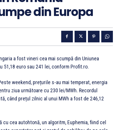
cumpe din Europa
Ungaria a fost vineri cea mai scumpă din Uniunea
51,18 euro sau 241 lei, conform Profit.ro.
a. Peste weekend, prețurile s-au mai temperat, energia
 pentru ziua următoare cu 230 lei/MWh. Recordul
ută, când prețul zilnic al unui MWh a fost de 246,12
 cu cea autohtonă, un algoritm, Euphemia, fiind cel