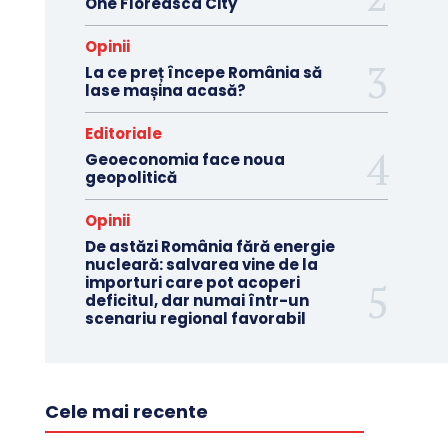
One Floreasca City
Opinii
La ce preț începe România să
lase mașina acasă?
Editoriale
Geoeconomia face noua
geopolitică
Opinii
De astăzi România fără energie
nucleară: salvarea vine de la
importuri care pot acoperi
deficitul, dar numai într-un
scenariu regional favorabil
Cele mai recente