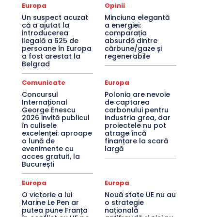
Europa
Opinii
Un suspect acuzat
Minciuna elegantă
că a ajutat la
a energiei:
introducerea
comparația
ilegală a 625 de
absurdă dintre
persoane în Europa
cărbune/gaze și
a fost arestat la
regenerabile
Belgrad
Comunicate
Europa
Concursul
Polonia are nevoie
Internațional
de captarea
George Enescu
carbonului pentru
2026 invită publicul
industria grea, dar
în culisele
proiectele nu pot
excelenței: aproape
atrage încă
o lună de
finanțare la scară
evenimente cu
largă
acces gratuit, la
București
Europa
Europa
O victorie a lui
Nouă state UE nu au
Marine Le Pen ar
o strategie
putea pune Franța
națională