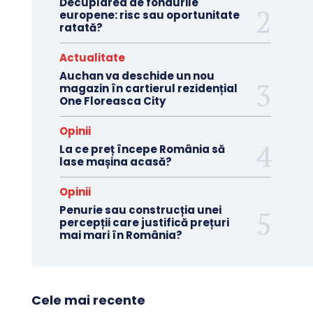
Decuplarea de fondurile
europene: risc sau oportunitate
ratată?
Actualitate
Auchan va deschide un nou
magazin în cartierul rezidențial
One Floreasca City
Opinii
La ce preț începe România să
lase mașina acasă?
Opinii
Penurie sau construcția unei
percepții care justifică prețuri
mai mari în România?
Cele mai recente