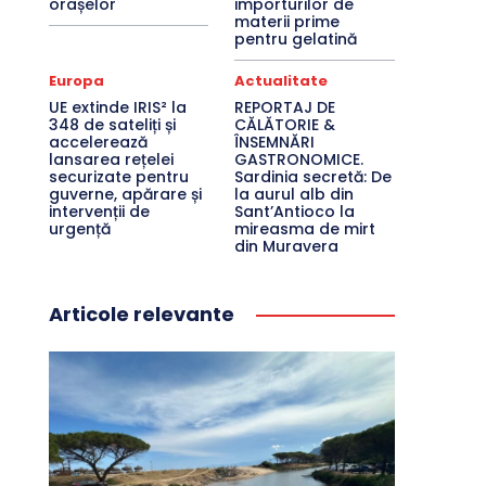
orașelor
importurilor de
materii prime
pentru gelatină
Europa
Actualitate
UE extinde IRIS² la
REPORTAJ DE
348 de sateliți și
CĂLĂTORIE &
accelerează
ÎNSEMNĂRI
lansarea rețelei
GASTRONOMICE.
securizate pentru
Sardinia secretă: De
guverne, apărare și
la aurul alb din
intervenții de
Sant’Antioco la
urgență
mireasma de mirt
din Muravera
Articole relevante