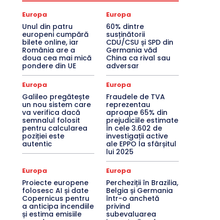
Europa
Europa
Unul din patru
60% dintre
europeni cumpără
susținătorii
bilete online, iar
CDU/CSU și SPD din
România are a
Germania văd
doua cea mai mică
China ca rival sau
pondere din UE
adversar
Europa
Europa
Galileo pregătește
Fraudele de TVA
un nou sistem care
reprezentau
va verifica dacă
aproape 65% din
semnalul folosit
prejudiciile estimate
pentru calcularea
în cele 3.602 de
poziției este
investigații active
autentic
ale EPPO la sfârșitul
lui 2025
Europa
Europa
Proiecte europene
Percheziții în Brazilia,
folosesc AI și date
Belgia și Germania
Copernicus pentru
într-o anchetă
a anticipa incendiile
privind
și estima emisiile
subevaluarea