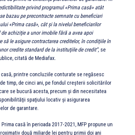
redictibilitate privind programul «Prima casă» atât
 se bazau pe precontracte semnate cu beneficiari
ui «Prima casă», cât şi la nivelul beneficiarilor
 de achiziţie a unor imobile fără a avea apoi
 să le asigure contractarea creditelor, în condiţiile în
r credite standard de la instituţiile de credit”,
se
ublice, citată de Mediafax.
ma casă, printre concluziile conturate se regăsesc
 timp, de cinci ani, pe fondul creşterii solicitărilor
e care se bucură acesta, precum şi din necesitatea
sponibilităţii spaţiului locativ şi asigurarea
anelor de garantare.
mul Prima casă în perioada 2017-2021, MFP propune un
roximativ două miliarde lei pentru primii doi ani