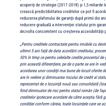
acoperiţi de strategie (2017-2018) şi 1,5 miliarde l
crească predictibilitatea creditelor ce pot fi acord
reducerea plafonului de garanţii după primii doi ani 
reducere graduală a intervenţiei statului prin gara
dezvolta concomitent cu creşterea accesibilităţii p
„Pentru creditele contractate pentru imobile cu dest
ultimii 5 ani faţă de data acordării creditului, proce
50% în timp ce pentru celelalte credite procentul de g
prin această diferenţiere, pe de o parte se are în veder
acordarea unor condiţii mai bune de locuit oferite de
are în vedere şi diminuarea riscului de credit al stat
reprezentat de o locuinţă nouă sau consolidată (toat
fiind diminuator de risc pentru statul român (de fapt
creditelor ipotecare acordate de către aceştia fără 
condiţiei conform căreia, toate locuinţele care se a