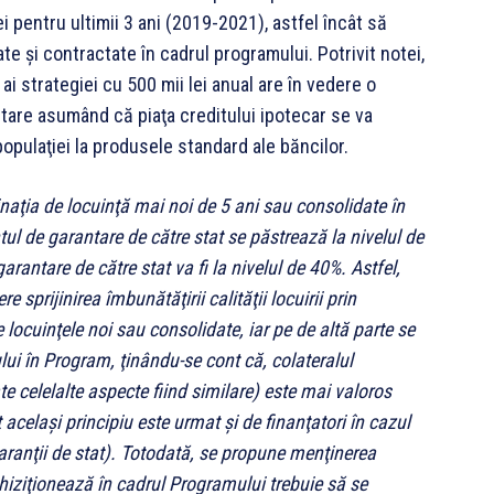
ei pentru ultimii 3 ani (2019-2021), astfel încât să
ate şi contractate în cadrul programului. Potrivit notei,
ai strategiei cu 500 mii lei anual are în vedere o
ntare asumând că piaţa creditului ipotecar se va
opulaţiei la produsele standard ale băncilor.
inaţia de locuinţă mai noi de 5 ani sau consolidate în
ntul de garantare de către stat se păstrează la nivelul de
arantare de către stat va fi la nivelul de 40%. Astfel,
e sprijinirea îmbunătăţirii calităţii locuirii prin
 locuinţele noi sau consolidate, iar pe de altă parte se
ului în Program, ţinându-se cont că, colateralul
e celelalte aspecte fiind similare) este mai valoros
 acelaşi principiu este urmat şi de finanţatori în cazul
garanţii de stat). Totodată, se propune menţinerea
chiziţionează în cadrul Programului trebuie să se