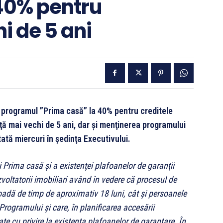
 40% pentru
i de 5 ani
 programul ”Prima casă” la 40% pentru creditele
ţă mai vechi de 5 ani, dar şi menţinerea programului
tată miercuri în şedinţa Executivului.
 Prima casă şi a existenţei plafoanelor de garanţii
oltatorii imobiliari având în vedere că procesul de
ioadă de timp de aproximativ 18 luni, cât şi persoanele
Programului şi care, în planificarea accesării
te cu privire la existenţa plafoanelor de garantare. În