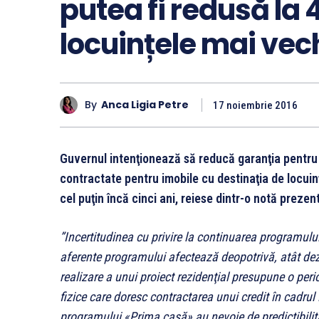
putea fi redusă la
locuințele mai vech
By
Anca Ligia Petre
17 noiembrie 2016
Guvernul intenţionează să reducă garanţia pentru
contractate pentru imobile cu destinaţia de locuin
cel puţin încă cinci ani, reiese dintr-o notă prezen
”Incertitudinea cu privire la continuarea programului
aferente programului afectează deopotrivă, atât dezv
realizare a unui proiect rezidenţial presupune o per
fizice care doresc contractarea unui credit în cadrul 
programului «Prima casă» au nevoie de predictibilita