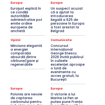
Europa
Europa
Eurojust explică în
Un suspect acuzat
ce condiții
că a ajutat la
autoritățile
introducerea
administrative pot
ilegală a 625 de
emite ordine
persoane în Europa
europene de
a fost arestat la
anchetă
Belgrad
Opinii
Comunicate
Minciuna elegantă
Concursul
a energiei:
Internațional
comparația
George Enescu
absurdă dintre
2026 invită publicul
cărbune/gaze și
în culisele
regenerabile
excelenței: aproape
o lună de
evenimente cu
acces gratuit, la
București
Europa
Europa
Polonia are nevoie
O victorie a lui
de captarea
Marine Le Pen ar
carbonului pentru
putea pune Franța