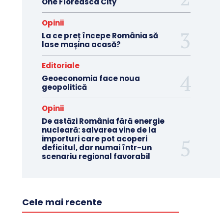
One Floreasca City
Opinii
La ce preț începe România să
lase mașina acasă?
Editoriale
Geoeconomia face noua
geopolitică
Opinii
De astăzi România fără energie
nucleară: salvarea vine de la
importuri care pot acoperi
deficitul, dar numai într-un
scenariu regional favorabil
Cele mai recente