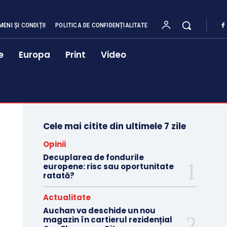
MENI ȘI CONDIȚII
POLITICA DE CONFIDENȚIALITATE
e
Europa
Print
Video
Cele mai citite din ultimele 7 zile
Opinii
Decuplarea de fondurile
europene: risc sau oportunitate
ratată?
Actualitate
Auchan va deschide un nou
magazin în cartierul rezidențial