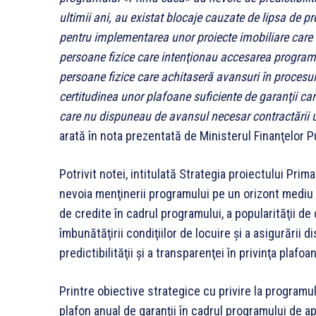
ultimii ani, au existat blocaje cauzate de lipsa de p
pentru implementarea unor proiecte imobiliare care
persoane fizice care intenţionau accesarea programul
persoane fizice care achitaseră avansuri în procesul
certitudinea unor plafoane suficiente de garanţii care
care nu dispuneau de avansul necesar contractării uno
arată în nota prezentată de Ministerul Finanţelor P
Potrivit notei, intitulată Strategia proiectului Pri
nevoia menţinerii programului pe un orizont mediu de
de credite în cadrul programului, a popularităţii d
îmbunătăţirii condiţiilor de locuire şi a asigurării di
predictibilităţii şi a transparenţei în privinţa plafo
Printre obiective strategice cu privire la progra
plafon anual de garanţii în cadrul programului de ap