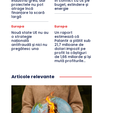
industria grea, dar
în conflict cu UE pe
proiectele nu pot
buget, extindere și
atrage încă
energie
finanțare la scară
largă
Europa
Europa
Nouă state UE nu au
Un raport
o strategie
estimează că
națională
Palantir a plătit sub
antifraudă și nici nu
21,7 milioane de
pregătesc una
dolari impozit pe
profit la câștiguri
de 1,66 miliarde și își
mută profiturile...
Articole relevante