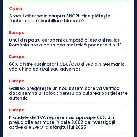
Opinii
Atacul cibernetic asupra ANCPI: cine plătește
factura pieței imobiliare blocate?
Europa
Unul din patru europeni cumpără bilete online, iar
România are a doua cea mai mică pondere din UE
Europa
60% dintre susținătorii CDU/CSU și SPD din Germania
văd China ca rival sau adversar
Europa
Galileo pregătește un nou sistem care va verifica
dacă semnalul folosit pentru calcularea poziției este
autentic
Europa
Fraudele de TVA reprezentau aproape 65% din
prejudiciile estimate în cele 3.602 de investigații
active ale EPPO la sfârșitul lui 2025