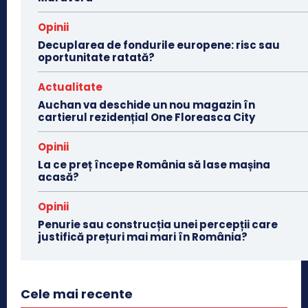
Opinii
Decuplarea de fondurile europene: risc sau
oportunitate ratată?
Actualitate
Auchan va deschide un nou magazin în
cartierul rezidențial One Floreasca City
Opinii
La ce preț începe România să lase mașina
acasă?
Opinii
Penurie sau construcția unei percepții care
justifică prețuri mai mari în România?
Cele mai recente