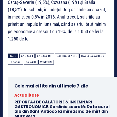
Caraş-Severin (19,5%), Covasna (19%) şi Brăila
(18,5%). În schimb, în judeţul Gorj salariile au scăzut,
în medie, cu 0,5% în 2016. Anul trecut, salariile au
primit un impuls în luna mai, când salariul brut minim
pe economie a crescut cu 19%, de la 1.050 de lei la
1.250 de lei.
TAGS
ANGAJATI
ANGAJATORI
CASTIGURI NETE
HARTA SALARIILOR
INCASARI
SALARIU
VENITURI
Cele mai citite din ultimele 7 zile
Actualitate
REPORTAJ DE CĂLĂTORIE & ÎNSEMNĂRI
GASTRONOMICE. Sardinia secretă: De la aurul
alb din Sant’Antioco la mireasma de mirt din
Muravera