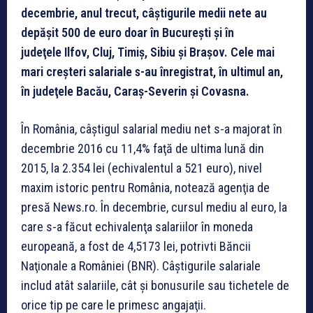
decembrie, anul trecut, câştigurile medii nete au
depăşit 500 de euro doar în Bucureşti şi în
judeţele
Ilfov, Cluj, Timiş, Sibiu şi Braşov. Cele mai
mari creşteri salariale s-au înregistrat, în ultimul an,
în judeţele Bacău, Caraş-Severin şi Covasna.
În România, câştigul salarial mediu net s-a majorat în
decembrie 2016 cu 11,4% faţă de ultima lună din
2015, la 2.354 lei (echivalentul a 521 euro), nivel
maxim istoric pentru România, notează agenţia de
presă News.ro. În decembrie, cursul mediu al euro, la
care s-a făcut echivalenţa salariilor în moneda
europeană, a fost de 4,5173 lei, potrivti Băncii
Naţionale a României (BNR). Câştigurile salariale
includ atât salariile, cât şi bonusurile sau tichetele de
orice tip pe care le primesc angajaţii.