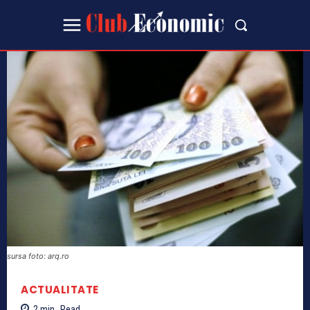
sursa foto: arq.ro
ACTUALITATE
2
min.
Read