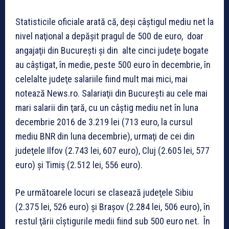
Statisticile oficiale arată că, deşi câştigul mediu net la
nivel naţional a depăşit pragul de 500 de euro, doar
angajaţii din Bucureşti şi din alte cinci judeţe bogate
au câştigat, în medie, peste 500 euro în decembrie, în
celelalte judeţe salariile fiind mult mai mici, mai
notează News.ro. Salariaţii din Bucureşti au cele mai
mari salarii din ţară, cu un câştig mediu net în luna
decembrie 2016 de 3.219 lei (713 euro, la cursul
mediu BNR din luna decembrie), urmaţi de cei din
judeţele Ilfov (2.743 lei, 607 euro), Cluj (2.605 lei, 577
euro) şi Timiş (2.512 lei, 556 euro).
Pe următoarele locuri se clasează judeţele Sibiu
(2.375 lei, 526 euro) şi Braşov (2.284 lei, 506 euro), în
restul ţării cîştigurile medii fiind sub 500 euro net. În