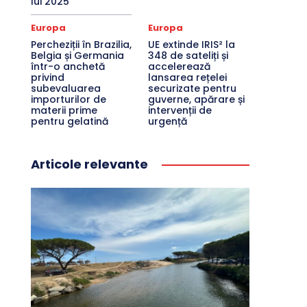
lui 2025
Europa
Europa
Percheziții în Brazilia,
UE extinde IRIS² la
Belgia și Germania
348 de sateliți și
într-o anchetă
accelerează
privind
lansarea rețelei
subevaluarea
securizate pentru
importurilor de
guverne, apărare și
materii prime
intervenții de
pentru gelatină
urgență
Articole relevante