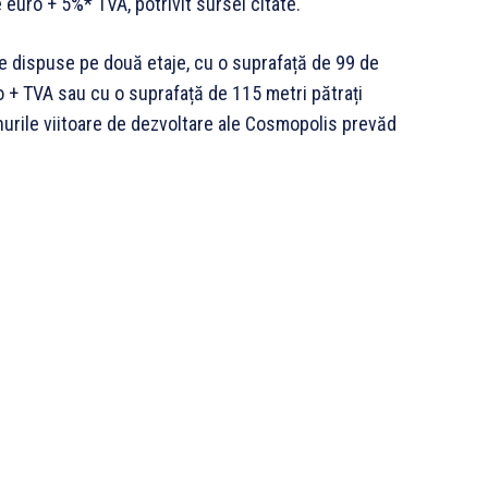
e euro + 5%* TVA, potrivit sursei citate.
se dispuse pe două etaje, cu o suprafață de 99 de
ro + TVA sau cu o suprafață de 115 metri pătrați
nurile viitoare de dezvoltare ale Cosmopolis prevăd