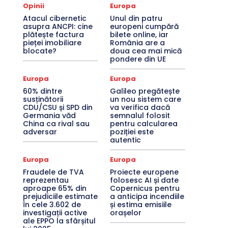
Opinii
Europa
Atacul cibernetic
Unul din patru
asupra ANCPI: cine
europeni cumpără
plătește factura
bilete online, iar
pieței imobiliare
România are a
blocate?
doua cea mai mică
pondere din UE
Europa
Europa
60% dintre
Galileo pregătește
susținătorii
un nou sistem care
CDU/CSU și SPD din
va verifica dacă
Germania văd
semnalul folosit
China ca rival sau
pentru calcularea
adversar
poziției este
autentic
Europa
Europa
Fraudele de TVA
Proiecte europene
reprezentau
folosesc AI și date
aproape 65% din
Copernicus pentru
prejudiciile estimate
a anticipa incendiile
în cele 3.602 de
și estima emisiile
investigații active
orașelor
ale EPPO la sfârșitul