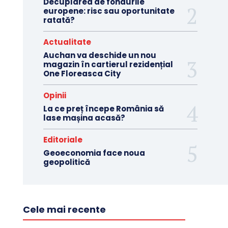
Decuplarea de fondurile
europene: risc sau oportunitate
ratată?
Actualitate
Auchan va deschide un nou
magazin în cartierul rezidențial
One Floreasca City
Opinii
La ce preț începe România să
lase mașina acasă?
Editoriale
Geoeconomia face noua
geopolitică
Cele mai recente