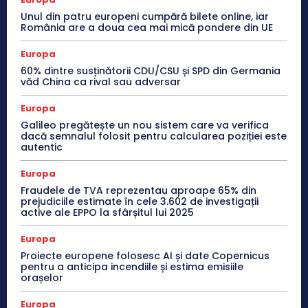
Unul din patru europeni cumpără bilete online, iar
România are a doua cea mai mică pondere din UE
Europa
60% dintre susținătorii CDU/CSU și SPD din Germania
văd China ca rival sau adversar
Europa
Galileo pregătește un nou sistem care va verifica
dacă semnalul folosit pentru calcularea poziției este
autentic
Europa
Fraudele de TVA reprezentau aproape 65% din
prejudiciile estimate în cele 3.602 de investigații
active ale EPPO la sfârșitul lui 2025
Europa
Proiecte europene folosesc AI și date Copernicus
pentru a anticipa incendiile și estima emisiile
orașelor
Europa