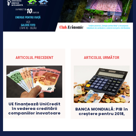
ARTICOLUL PRECEDENT
ARTICOLUL URMĂTOR
UE finanțează UniCredit
în vederea creditării
BANCA MONDIALĂ: PIB în
companiilor inovatoare
creștere pentru 2018,