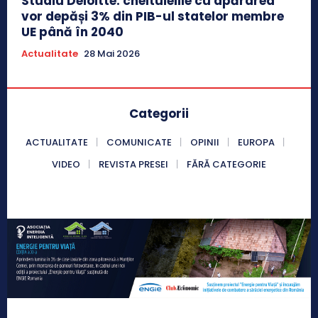
Studiu Deloitte: cheltuielile cu apărarea
vor depăși 3% din PIB-ul statelor membre
UE până în 2040
Actualitate
28 Mai 2026
Categorii
ACTUALITATE
COMUNICATE
OPINII
EUROPA
VIDEO
REVISTA PRESEI
FĂRĂ CATEGORIE