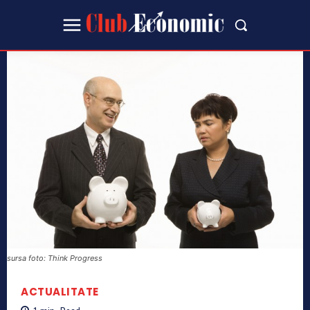
sursa foto: Think Progress
ACTUALITATE