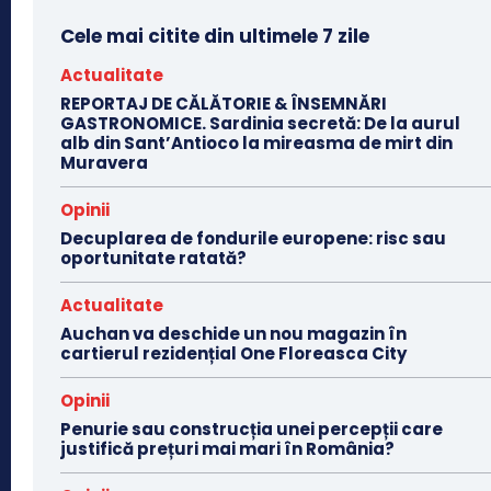
Cele mai citite din ultimele 7 zile
Actualitate
REPORTAJ DE CĂLĂTORIE & ÎNSEMNĂRI
GASTRONOMICE. Sardinia secretă: De la aurul
alb din Sant’Antioco la mireasma de mirt din
Muravera
Opinii
Decuplarea de fondurile europene: risc sau
oportunitate ratată?
Actualitate
Auchan va deschide un nou magazin în
cartierul rezidențial One Floreasca City
Opinii
Penurie sau construcția unei percepții care
justifică prețuri mai mari în România?