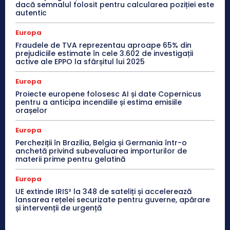
dacă semnalul folosit pentru calcularea poziției este
autentic
Europa
Fraudele de TVA reprezentau aproape 65% din
prejudiciile estimate în cele 3.602 de investigații
active ale EPPO la sfârșitul lui 2025
Europa
Proiecte europene folosesc AI și date Copernicus
pentru a anticipa incendiile și estima emisiile
orașelor
Europa
Percheziții în Brazilia, Belgia și Germania într-o
anchetă privind subevaluarea importurilor de
materii prime pentru gelatină
Europa
UE extinde IRIS² la 348 de sateliți și accelerează
lansarea rețelei securizate pentru guverne, apărare
și intervenții de urgență