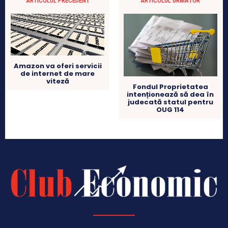
ARTICOLUL PRECEDENT
ARTICOLUL URMĂTOR
Amazon va oferi servicii
de internet de mare
viteză
Fondul Proprietatea
intenționează să dea în
judecată statul pentru
OUG 114