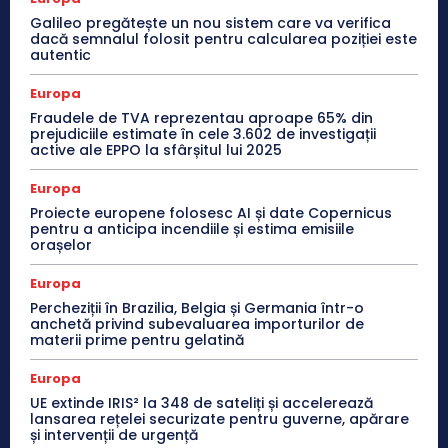
Galileo pregătește un nou sistem care va verifica
dacă semnalul folosit pentru calcularea poziției este
autentic
Europa
Fraudele de TVA reprezentau aproape 65% din
prejudiciile estimate în cele 3.602 de investigații
active ale EPPO la sfârșitul lui 2025
Europa
Proiecte europene folosesc AI și date Copernicus
pentru a anticipa incendiile și estima emisiile
orașelor
Europa
Percheziții în Brazilia, Belgia și Germania într-o
anchetă privind subevaluarea importurilor de
materii prime pentru gelatină
Europa
UE extinde IRIS² la 348 de sateliți și accelerează
lansarea rețelei securizate pentru guverne, apărare
și intervenții de urgență