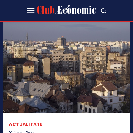
ACTUALITATE
1
min.
Read