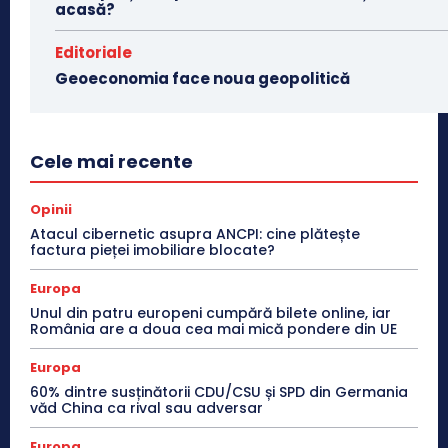
acasă?
Editoriale
Geoeconomia face noua geopolitică
Cele mai recente
Opinii
Atacul cibernetic asupra ANCPI: cine plătește
factura pieței imobiliare blocate?
Europa
Unul din patru europeni cumpără bilete online, iar
România are a doua cea mai mică pondere din UE
Europa
60% dintre susținătorii CDU/CSU și SPD din Germania
văd China ca rival sau adversar
Europa