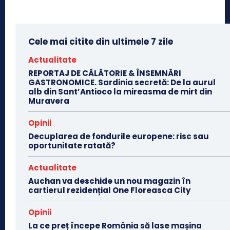
Cele mai citite din ultimele 7 zile
Actualitate
REPORTAJ DE CĂLĂTORIE & ÎNSEMNĂRI
GASTRONOMICE. Sardinia secretă: De la aurul
alb din Sant’Antioco la mireasma de mirt din
Muravera
Opinii
Decuplarea de fondurile europene: risc sau
oportunitate ratată?
Actualitate
Auchan va deschide un nou magazin în
cartierul rezidențial One Floreasca City
Opinii
La ce preț începe România să lase mașina