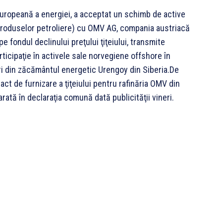
europeană a energiei, a acceptat un schimb de active
produselor petroliere) cu OMV AG, compania austriacă
 fondul declinului preţului ţiţeiului, transmite
icipaţie în activele sale norvegiene offshore în
uri din zăcământul energetic Urengoy din Siberia.De
 de furnizare a ţiţeiului pentru rafinăria OMV din
rată în declaraţia comună dată publicităţii vineri.