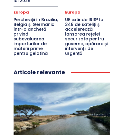
lui 2025
Europa
Europa
Percheziții în Brazilia,
UE extinde IRIS² la
Belgia și Germania
348 de sateliți și
într-o anchetă
accelerează
privind
lansarea rețelei
subevaluarea
securizate pentru
importurilor de
guverne, apărare și
materii prime
intervenții de
pentru gelatină
urgență
Articole relevante