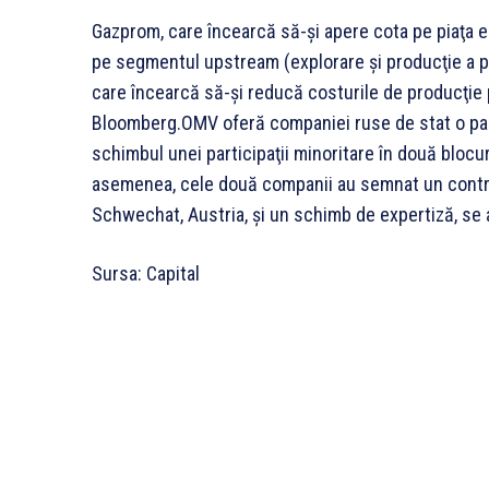
Gazprom, care încearcă să-şi apere cota pe piaţa 
pe segmentul upstream (explorare şi producţie a 
care încearcă să-şi reducă costurile de producţie pe
Bloomberg.OMV oferă companiei ruse de stat o part
schimbul unei participaţii minoritare în două bloc
asemenea, cele două companii au semnat un contract
Schwechat, Austria, şi un schimb de expertiză, se a
Sursa: Capital