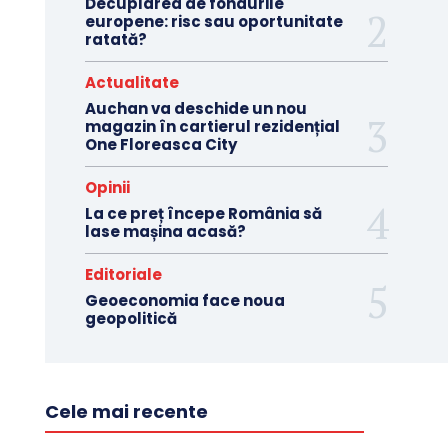
Decuplarea de fondurile
europene: risc sau oportunitate
ratată?
Actualitate
Auchan va deschide un nou
magazin în cartierul rezidențial
One Floreasca City
Opinii
La ce preț începe România să
lase mașina acasă?
Editoriale
Geoeconomia face noua
geopolitică
Cele mai recente