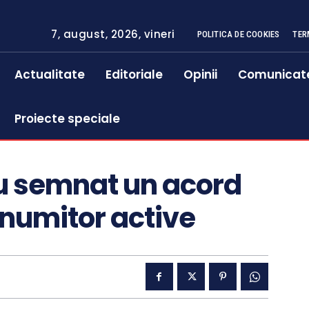
7, august, 2026, vineri
POLITICA DE COOKIES
TER
Actualitate
Editoriale
Opinii
Comunicat
Proiecte speciale
u semnat un acord
numitor active