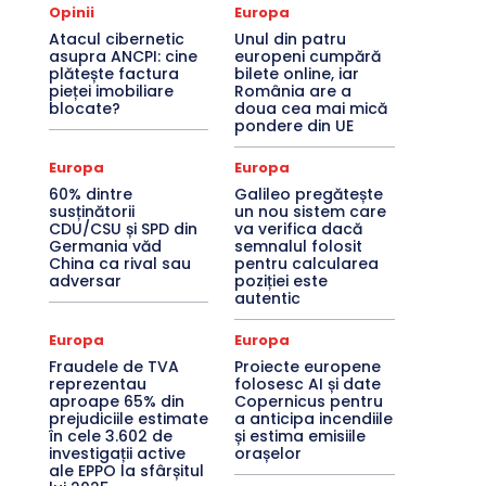
Opinii
Europa
Atacul cibernetic
Unul din patru
asupra ANCPI: cine
europeni cumpără
plătește factura
bilete online, iar
pieței imobiliare
România are a
blocate?
doua cea mai mică
pondere din UE
Europa
Europa
60% dintre
Galileo pregătește
susținătorii
un nou sistem care
CDU/CSU și SPD din
va verifica dacă
Germania văd
semnalul folosit
China ca rival sau
pentru calcularea
adversar
poziției este
autentic
Europa
Europa
Fraudele de TVA
Proiecte europene
reprezentau
folosesc AI și date
aproape 65% din
Copernicus pentru
prejudiciile estimate
a anticipa incendiile
în cele 3.602 de
și estima emisiile
investigații active
orașelor
ale EPPO la sfârșitul