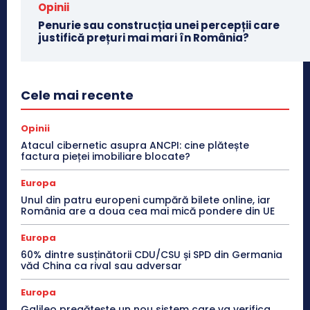
Opinii
Penurie sau construcția unei percepții care
justifică prețuri mai mari în România?
Cele mai recente
Opinii
Atacul cibernetic asupra ANCPI: cine plătește
factura pieței imobiliare blocate?
Europa
Unul din patru europeni cumpără bilete online, iar
România are a doua cea mai mică pondere din UE
Europa
60% dintre susținătorii CDU/CSU și SPD din Germania
văd China ca rival sau adversar
Europa
Galileo pregătește un nou sistem care va verifica