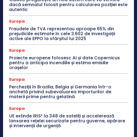
dacă semnalul folosit pentru calcularea poziției este
autentic
Europa
Fraudele de TVA reprezentau aproape 65% din
prejudiciile estimate în cele 3.602 de investigații
active ale EPPO la sfârșitul lui 2025
Europa
Proiecte europene folosesc AI și date Copernicus
pentru a anticipa incendiile și estima emisiile
orașelor
Europa
Percheziții în Brazilia, Belgia și Germania într-o
anchetă privind subevaluarea importurilor de
materii prime pentru gelatină
Europa
UE extinde IRIS² la 348 de sateliți și accelerează
lansarea rețelei securizate pentru guverne, apărare
și intervenții de urgență