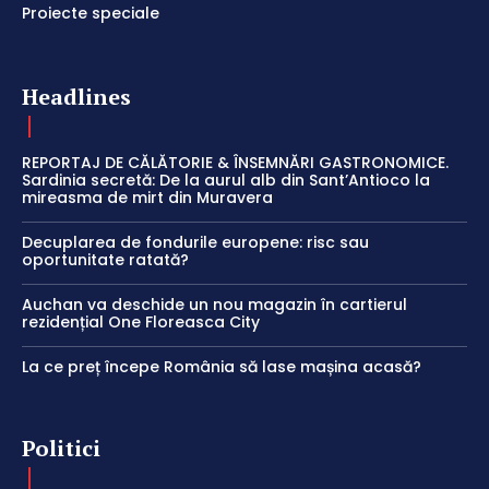
Proiecte speciale
Headlines
REPORTAJ DE CĂLĂTORIE & ÎNSEMNĂRI GASTRONOMICE.
Sardinia secretă: De la aurul alb din Sant’Antioco la
mireasma de mirt din Muravera
Decuplarea de fondurile europene: risc sau
oportunitate ratată?
Auchan va deschide un nou magazin în cartierul
rezidențial One Floreasca City
La ce preț începe România să lase mașina acasă?
Politici