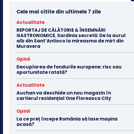
Cele mai citite din ultimele 7 zile
Actualitate
REPORTAJ DE CĂLĂTORIE & ÎNSEMNĂRI
GASTRONOMICE. Sardinia secretă: De la aurul
alb din Sant’Antioco la mireasma de mirt din
Muravera
Opinii
Decuplarea de fondurile europene: risc sau
oportunitate ratată?
Actualitate
Auchan va deschide un nou magazin în
cartierul rezidențial One Floreasca City
Opinii
La ce preț începe România să lase mașina
acasă?