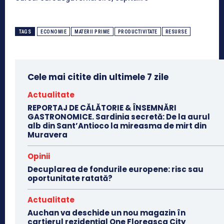
TAGS
ECONOMIE
MATERII PRIME
PRODUCTIVITATE
RESURSE
Cele mai citite din ultimele 7 zile
Actualitate
REPORTAJ DE CĂLĂTORIE & ÎNSEMNĂRI
GASTRONOMICE. Sardinia secretă: De la aurul
alb din Sant’Antioco la mireasma de mirt din
Muravera
Opinii
Decuplarea de fondurile europene: risc sau
oportunitate ratată?
Actualitate
Auchan va deschide un nou magazin în
cartierul rezidențial One Floreasca City