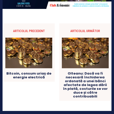
ARTICOLUL PRECEDENT
ARTICOLUL URMĂTOR
Bitcoin, consum uriaș de
Olteanu: Dacă va fi
energie electrică
necesară închiderea
ordonată a unei bănci
afectate de legea dării
în plată, costurile se vor
duce și către
contribuabili