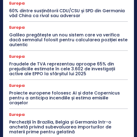
Europa
60% dintre susținătorii CDU/CSU și SPD din Germania
văd China ca rival sau adversar
Europa
Galileo pregătește un nou sistem care va verifica
dacă semnalul folosit pentru calcularea poziției este
autentic
Europa
Fraudele de TVA reprezentau aproape 65% din
prejudiciile estimate în cele 3.602 de investigații
active ale EPPO la sfârșitul lui 2025
Europa
Proiecte europene folosesc AI și date Copernicus
pentru a anticipa incendiile și estima emisiile
orașelor
Europa
Percheziții în Brazilia, Belgia și Germania într-o
anchetă privind subevaluarea importurilor de
materii prime pentru gelatină