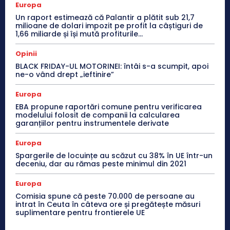
Europa
Un raport estimează că Palantir a plătit sub 21,7
milioane de dolari impozit pe profit la câștiguri de
1,66 miliarde și își mută profiturile...
Opinii
BLACK FRIDAY-UL MOTORINEI: întâi s-a scumpit, apoi
ne-o vând drept „ieftinire”
Europa
EBA propune raportări comune pentru verificarea
modelului folosit de companii la calcularea
garanțiilor pentru instrumentele derivate
Europa
Spargerile de locuințe au scăzut cu 38% în UE într-un
deceniu, dar au rămas peste minimul din 2021
Europa
Comisia spune că peste 70.000 de persoane au
intrat în Ceuta în câteva ore și pregătește măsuri
suplimentare pentru frontierele UE