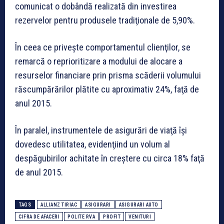
comunicat o dobândă realizată din investirea
rezervelor pentru produsele tradiţionale de 5,90%.
În ceea ce priveşte comportamentul clienţilor, se
remarcă o reprioritizare a modului de alocare a
resurselor financiare prin prisma scăderii volumului
răscumpărărilor plătite cu aproximativ 24%, faţă de
anul 2015.
În paralel, instrumentele de asigurări de viaţă îşi
dovedesc utilitatea, evidenţiind un volum al
despăgubirilor achitate în creştere cu circa 18% faţă
de anul 2015.
TAGS
ALLIANZ TIRIAC
ASIGURARI
ASIGURARI AUTO
CIFRA DE AFACERI
POLITE RVA
PROFIT
VENITURI