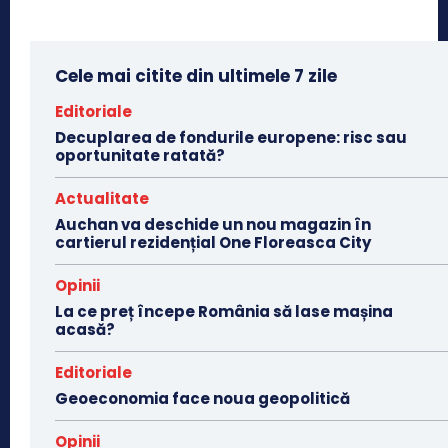
Cele mai citite din ultimele 7 zile
Editoriale
Decuplarea de fondurile europene: risc sau
oportunitate ratată?
Actualitate
Auchan va deschide un nou magazin în
cartierul rezidențial One Floreasca City
Opinii
La ce preț începe România să lase mașina
acasă?
Editoriale
Geoeconomia face noua geopolitică
Opinii