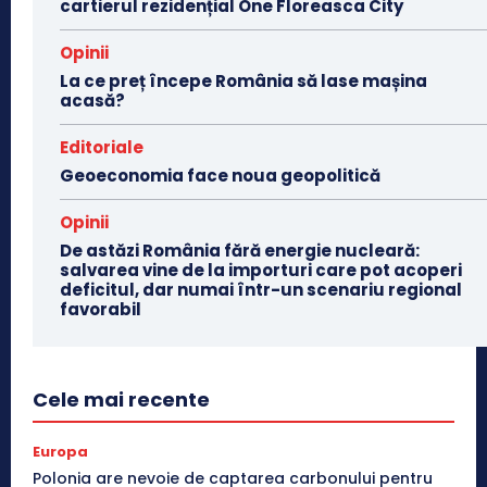
cartierul rezidențial One Floreasca City
Opinii
La ce preț începe România să lase mașina
acasă?
Editoriale
Geoeconomia face noua geopolitică
Opinii
De astăzi România fără energie nucleară:
salvarea vine de la importuri care pot acoperi
deficitul, dar numai într-un scenariu regional
favorabil
Cele mai recente
Europa
Polonia are nevoie de captarea carbonului pentru