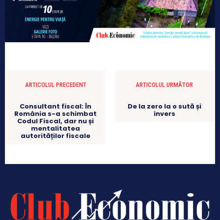
ARTICOLUL PRECEDENT
ARTICOLUL URMĂTOR
Consultant fiscal: În
De la zero la o sută și
România s-a schimbat
invers
Codul Fiscal, dar nu și
mentalitatea
autorităților fiscale