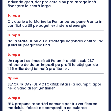
industria grea, dar proiectele nu pot atrage încă
finanțare la scară largă
Europa
O victorie a lui Marine Le Pen ar putea pune Franța în
conflict cu UE pe buget, extindere și energie
Europa
Nouă state UE nu au o strategie națională antifraudă
și nici nu pregătesc una
Europa
Un raport estimează că Palantir a plătit sub 21,7
milioane de dolari impozit pe profit la câștiguri de
1,66 miliarde și își mută profiturile...
Opinii
BLACK FRIDAY-UL MOTORINEI: întâi s-a scumpit, apoi
ne-o vând drept „ieftinire”
Europa
EBA propune raportări comune pentru verificarea
modelului folosit de companii la calcularea