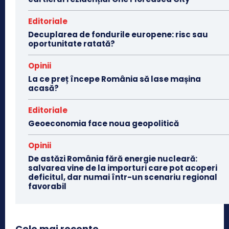
Editoriale
Decuplarea de fondurile europene: risc sau
oportunitate ratată?
Opinii
La ce preț începe România să lase mașina
acasă?
Editoriale
Geoeconomia face noua geopolitică
Opinii
De astăzi România fără energie nucleară:
salvarea vine de la importuri care pot acoperi
deficitul, dar numai într-un scenariu regional
favorabil
Cele mai recente