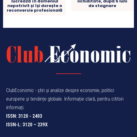
lucrează în domeniul
lichiditate, după 5 luni
nepotrivit și își dorește o
de stagnare
reconversie profesională
ClubEconomic - știri și analize despre economie, politici
europene și tendințe globale. Informație clară, pentru cititori
informați.
ISSN: 3120 - 2403
ISSN-L: 3120 – 239X