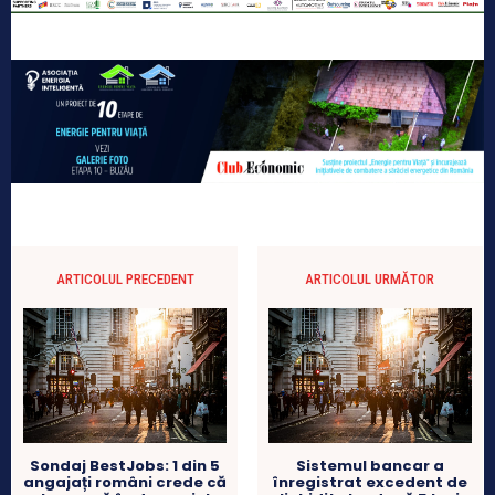
ARTICOLUL PRECEDENT
ARTICOLUL URMĂTOR
Sondaj BestJobs: 1 din 5
Sistemul bancar a
angajați români crede că
înregistrat excedent de