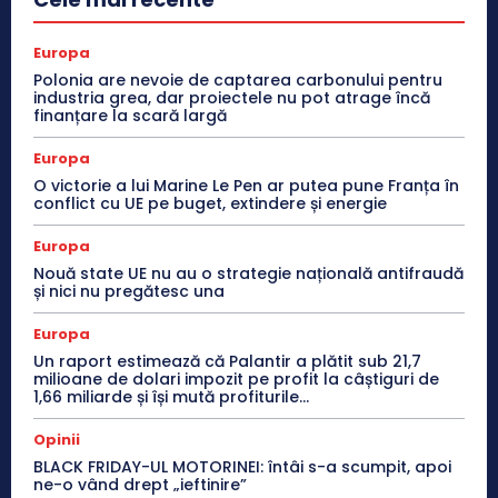
Europa
Polonia are nevoie de captarea carbonului pentru
industria grea, dar proiectele nu pot atrage încă
finanțare la scară largă
Europa
O victorie a lui Marine Le Pen ar putea pune Franța în
conflict cu UE pe buget, extindere și energie
Europa
Nouă state UE nu au o strategie națională antifraudă
și nici nu pregătesc una
Europa
Un raport estimează că Palantir a plătit sub 21,7
milioane de dolari impozit pe profit la câștiguri de
1,66 miliarde și își mută profiturile...
Opinii
BLACK FRIDAY-UL MOTORINEI: întâi s-a scumpit, apoi
ne-o vând drept „ieftinire”