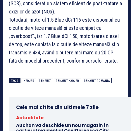
(SCR), considerat un sistem eficient de post-tratare a
oxizilor de azot (NOx).
Totodată, motorul 1.5 Blue dCi 116 este disponibil cu
o cutie de viteze manuală şi este echipat cu
„overboost”., iar 1.7 Blue dCi 150, motorizarea diesel
de top, este cuplată la o cutie de viteze manuală şi o
transmisie 4×4, având o putere mai mare cu 20 CP
faţă de modelul precedent, conform surselor citate.
TAGS
KADJAR
RENAULT
RENAULT KADJAR
RENAULT ROMANIA
Cele mai citite din ultimele 7 zile
Actualitate
Auchan va deschide un nou magazin în
cartierul rezidențial One Floreasca City