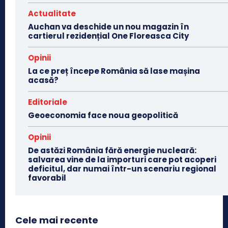
Actualitate
Auchan va deschide un nou magazin în
cartierul rezidențial One Floreasca City
Opinii
La ce preț începe România să lase mașina
acasă?
Editoriale
Geoeconomia face noua geopolitică
Opinii
De astăzi România fără energie nucleară:
salvarea vine de la importuri care pot acoperi
deficitul, dar numai într-un scenariu regional
favorabil
Cele mai recente