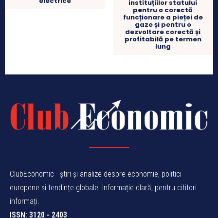
electrice
instituțiilor statului
pentru o corectă
funcționare a pieței de
gaze și pentru o
dezvoltare corectă și
profitabilă pe termen
lung
ClubEconomic - știri și analize despre economie, politici
europene și tendințe globale. Informație clară, pentru cititori
informați.
ISSN: 3120 - 2403