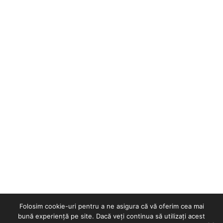
Folosim cookie-uri pentru a ne asigura că vă oferim cea mai
bună experiență pe site. Dacă veți continua să utilizați acest