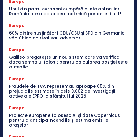
Europa
Unul din patru europeni cumpără bilete online, iar
România are a doua cea mai mică pondere din UE
Europa
60% dintre susținătorii CDU/CSU și SPD din Germania
văd China ca rival sau adversar
Europa
Galileo pregătește un nou sistem care va verifica
dacă semnalul folosit pentru calcularea poziției este
autentic
Europa
Fraudele de TVA reprezentau aproape 65% din
prejudiciile estimate în cele 3.602 de investigații
active ale EPPO la sfârșitul lui 2025
Europa
Proiecte europene folosesc AI și date Copernicus
pentru a anticipa incendiile și estima emisiile
orașelor
Europa