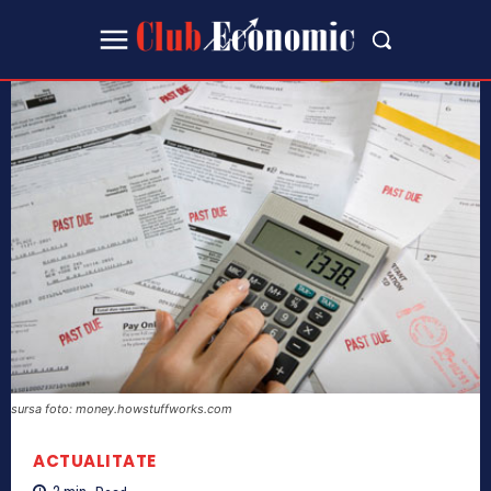
sursa foto: money.howstuffworks.com
ACTUALITATE