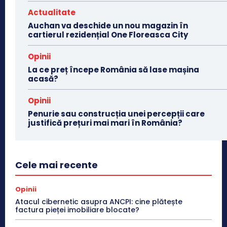
Actualitate
Auchan va deschide un nou magazin în
cartierul rezidențial One Floreasca City
Opinii
La ce preț începe România să lase mașina
acasă?
Opinii
Penurie sau construcția unei percepții care
justifică prețuri mai mari în România?
Cele mai recente
Opinii
Atacul cibernetic asupra ANCPI: cine plătește
factura pieței imobiliare blocate?