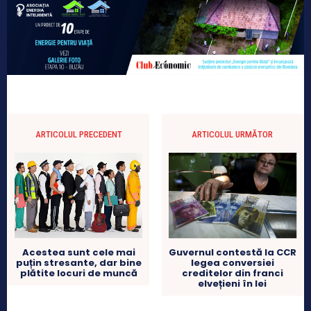
ARTICOLUL PRECEDENT
ARTICOLUL URMĂTOR
Guvernul contestă la CCR
Acestea sunt cele mai
legea conversiei
puțin stresante, dar bine
creditelor din franci
plătite locuri de muncă
elvețieni în lei