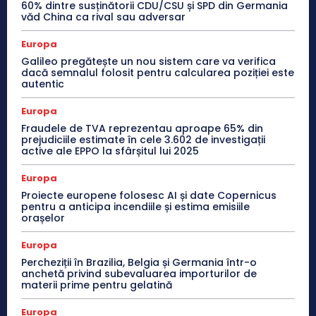
60% dintre susținătorii CDU/CSU și SPD din Germania
văd China ca rival sau adversar
Europa
Galileo pregătește un nou sistem care va verifica
dacă semnalul folosit pentru calcularea poziției este
autentic
Europa
Fraudele de TVA reprezentau aproape 65% din
prejudiciile estimate în cele 3.602 de investigații
active ale EPPO la sfârșitul lui 2025
Europa
Proiecte europene folosesc AI și date Copernicus
pentru a anticipa incendiile și estima emisiile
orașelor
Europa
Percheziții în Brazilia, Belgia și Germania într-o
anchetă privind subevaluarea importurilor de
materii prime pentru gelatină
Europa