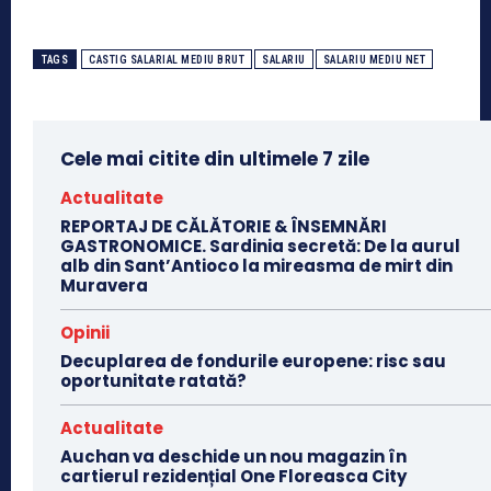
TAGS
CASTIG SALARIAL MEDIU BRUT
SALARIU
SALARIU MEDIU NET
Cele mai citite din ultimele 7 zile
Actualitate
REPORTAJ DE CĂLĂTORIE & ÎNSEMNĂRI
GASTRONOMICE. Sardinia secretă: De la aurul
alb din Sant’Antioco la mireasma de mirt din
Muravera
Opinii
Decuplarea de fondurile europene: risc sau
oportunitate ratată?
Actualitate
Auchan va deschide un nou magazin în
cartierul rezidențial One Floreasca City