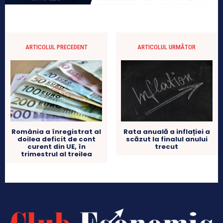
ARTICOLUL PRECEDENT
ARTICOLUL URMĂTOR
România a înregistrat al
Rata anuală a inflației a
doilea deficit de cont
scăzut la finalul anului
curent din UE, în
trecut
trimestrul al treilea