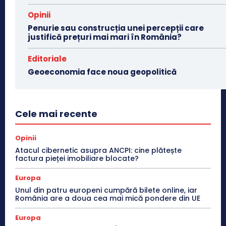
Opinii
Penurie sau construcția unei percepții care
justifică prețuri mai mari în România?
Editoriale
Geoeconomia face noua geopolitică
Cele mai recente
Opinii
Atacul cibernetic asupra ANCPI: cine plătește
factura pieței imobiliare blocate?
Europa
Unul din patru europeni cumpără bilete online, iar
România are a doua cea mai mică pondere din UE
Europa