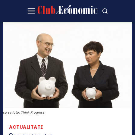
sursa foto: Think Progress
ACTUALITATE