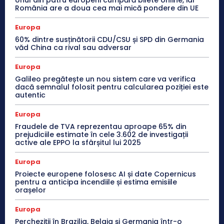
Unul din patru europeni cumpără bilete online, iar
România are a doua cea mai mică pondere din UE
Europa
60% dintre susținătorii CDU/CSU și SPD din Germania
văd China ca rival sau adversar
Europa
Galileo pregătește un nou sistem care va verifica
dacă semnalul folosit pentru calcularea poziției este
autentic
Europa
Fraudele de TVA reprezentau aproape 65% din
prejudiciile estimate în cele 3.602 de investigații
active ale EPPO la sfârșitul lui 2025
Europa
Proiecte europene folosesc AI și date Copernicus
pentru a anticipa incendiile și estima emisiile
orașelor
Europa
Percheziții în Brazilia, Belgia și Germania într-o