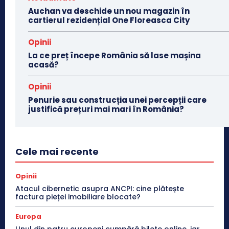
Auchan va deschide un nou magazin în
cartierul rezidențial One Floreasca City
Opinii
La ce preț începe România să lase mașina
acasă?
Opinii
Penurie sau construcția unei percepții care
justifică prețuri mai mari în România?
Cele mai recente
Opinii
Atacul cibernetic asupra ANCPI: cine plătește
factura pieței imobiliare blocate?
Europa