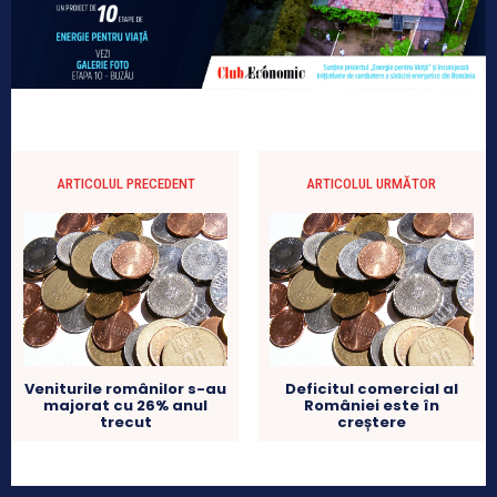
ARTICOLUL PRECEDENT
ARTICOLUL URMĂTOR
Veniturile românilor s-au
Deficitul comercial al
majorat cu 26% anul
României este în
trecut
creștere