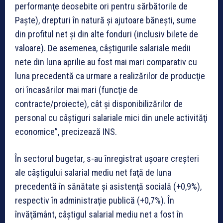
performanţe deosebite ori pentru sărbătorile de
Paşte), drepturi în natură şi ajutoare băneşti, sume
din profitul net şi din alte fonduri (inclusiv bilete de
valoare). De asemenea, câştigurile salariale medii
nete din luna aprilie au fost mai mari comparativ cu
luna precedentă ca urmare a realizărilor de producţie
ori încasărilor mai mari (funcţie de
contracte/proiecte), cât şi disponibilizărilor de
personal cu câştiguri salariale mici din unele activităţi
economice”, precizează INS.
În sectorul bugetar, s-au înregistrat uşoare creşteri
ale câştigului salarial mediu net faţă de luna
precedentă în sănătate şi asistenţă socială (+0,9%),
respectiv în administraţie publică (+0,7%). În
învăţământ, câştigul salarial mediu net a fost în