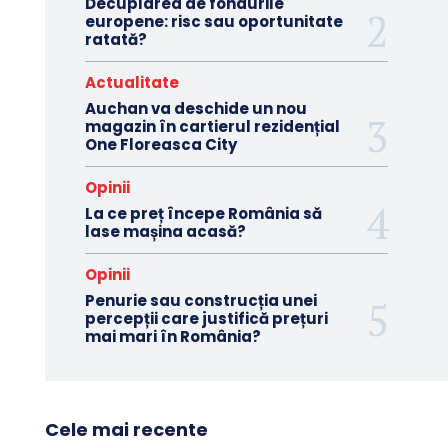
Decuplarea de fondurile
europene: risc sau oportunitate
ratată?
Actualitate
Auchan va deschide un nou
magazin în cartierul rezidențial
One Floreasca City
Opinii
La ce preț începe România să
lase mașina acasă?
Opinii
Penurie sau construcția unei
percepții care justifică prețuri
mai mari în România?
Cele mai recente