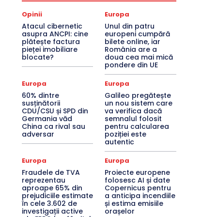
Opinii
Europa
Atacul cibernetic
Unul din patru
asupra ANCPI: cine
europeni cumpără
plătește factura
bilete online, iar
pieței imobiliare
România are a
blocate?
doua cea mai mică
pondere din UE
Europa
Europa
60% dintre
Galileo pregătește
susținătorii
un nou sistem care
CDU/CSU și SPD din
va verifica dacă
Germania văd
semnalul folosit
China ca rival sau
pentru calcularea
adversar
poziției este
autentic
Europa
Europa
Fraudele de TVA
Proiecte europene
reprezentau
folosesc AI și date
aproape 65% din
Copernicus pentru
prejudiciile estimate
a anticipa incendiile
în cele 3.602 de
și estima emisiile
investigații active
orașelor