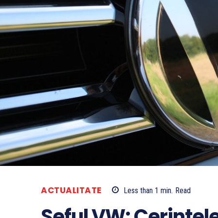
ACTUALITATE
Less than 1
min.
Read
Seful VW: Cerintele