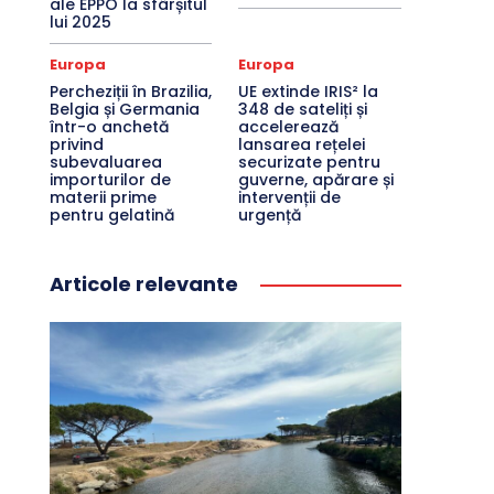
ale EPPO la sfârșitul
lui 2025
Europa
Europa
Percheziții în Brazilia,
UE extinde IRIS² la
Belgia și Germania
348 de sateliți și
într-o anchetă
accelerează
privind
lansarea rețelei
subevaluarea
securizate pentru
importurilor de
guverne, apărare și
materii prime
intervenții de
pentru gelatină
urgență
Articole relevante