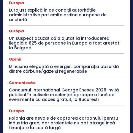
Europa
Eurojust explică în ce condiții autoritățile
administrative pot emite ordine europene de
anchetă
Europa
Un suspect acuzat că a ajutat la introducerea
ilegală a 625 de persoane în Europa a fost arestat
la Belgrad
Opinii
Minciuna elegantă a energiei: comparația absurdă
dintre cărbune/gaze și regenerabile
Comunicate
Concursul Internațional George Enescu 2026 invită
publicul în culisele excelenței: aproape o lună de
evenimente cu acces gratuit, la București
Europa
Polonia are nevoie de captarea carbonului pentru
industria grea, dar proiectele nu pot atrage încă
finanțare la scară largă