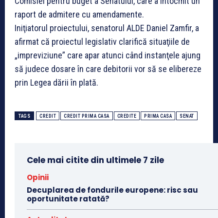
Comisiei pentru buget a Senatului, care a întocmit un
raport de admitere cu amendamente.
Iniţiatorul proiectului, senatorul ALDE Daniel Zamfir, a
afirmat că proiectul legislativ clarifică situaţiile de
„impreviziune” care apar atunci când instanţele ajung
să judece dosare în care debitorii vor să se elibereze
prin Legea dării în plată.
TAGS
CREDIT
CREDIT PRIMA CASA
CREDITE
PRIMA CASA
SENAT
Cele mai citite din ultimele 7 zile
Opinii
Decuplarea de fondurile europene: risc sau
oportunitate ratată?