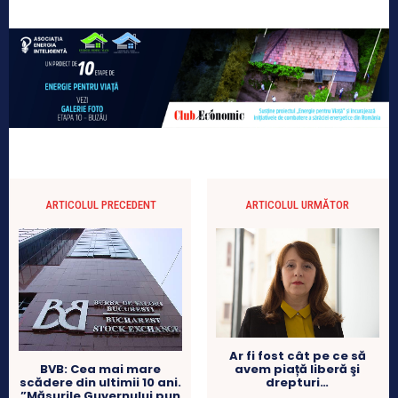
ARTICOLUL PRECEDENT
ARTICOLUL URMĂTOR
Ar fi fost cât pe ce să
avem piață liberă şi
BVB: Cea mai mare
drepturi…
scădere din ultimii 10 ani.
”Măsurile Guvernului pun