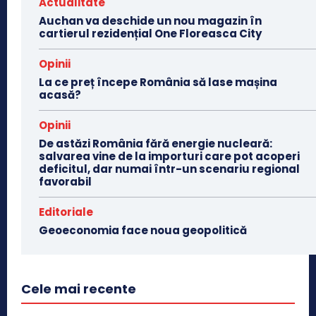
Actualitate
Auchan va deschide un nou magazin în
cartierul rezidențial One Floreasca City
Opinii
La ce preț începe România să lase mașina
acasă?
Opinii
De astăzi România fără energie nucleară:
salvarea vine de la importuri care pot acoperi
deficitul, dar numai într-un scenariu regional
favorabil
Editoriale
Geoeconomia face noua geopolitică
Cele mai recente