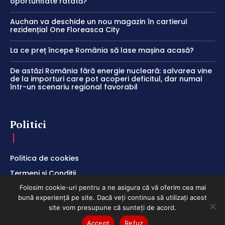
oportunitate ratată?
Auchan va deschide un nou magazin în cartierul
rezidențial One Floreasca City
La ce preț începe România să lase mașina acasă?
De astăzi România fără energie nucleară: salvarea vine
de la importuri care pot acoperi deficitul, dar numai
într-un scenariu regional favorabil
Politici
Politica de cookies
Termeni și Condiții
Folosim cookie-uri pentru a ne asigura că vă oferim cea mai
Politica de Confidențialitate
bună experiență pe site. Dacă veți continua să utilizați acest
site vom presupune că sunteți de acord.
Accept
Refuz