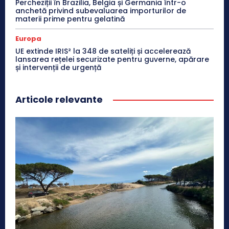
Percheziții în Brazilia, Belgia și Germania într-o
anchetă privind subevaluarea importurilor de
materii prime pentru gelatină
Europa
UE extinde IRIS² la 348 de sateliți și accelerează
lansarea rețelei securizate pentru guverne, apărare
și intervenții de urgență
Articole relevante