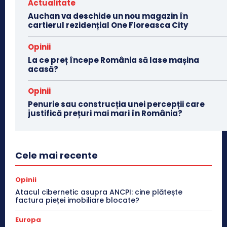
Actualitate
Auchan va deschide un nou magazin în
cartierul rezidențial One Floreasca City
Opinii
La ce preț începe România să lase mașina
acasă?
Opinii
Penurie sau construcția unei percepții care
justifică prețuri mai mari în România?
Cele mai recente
Opinii
Atacul cibernetic asupra ANCPI: cine plătește
factura pieței imobiliare blocate?
Europa