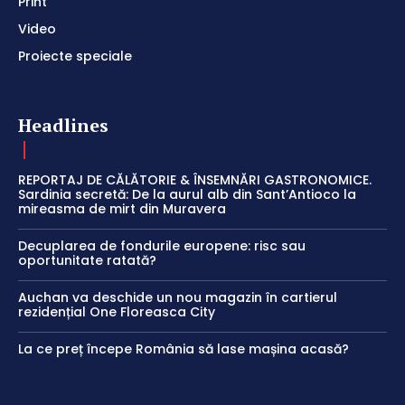
Print
Video
Proiecte speciale
Headlines
REPORTAJ DE CĂLĂTORIE & ÎNSEMNĂRI GASTRONOMICE.
Sardinia secretă: De la aurul alb din Sant’Antioco la
mireasma de mirt din Muravera
Decuplarea de fondurile europene: risc sau
oportunitate ratată?
Auchan va deschide un nou magazin în cartierul
rezidențial One Floreasca City
La ce preț începe România să lase mașina acasă?