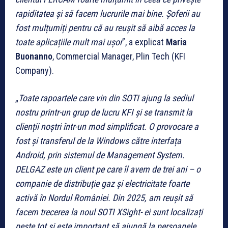
rapiditatea și să facem lucrurile mai bine. Șoferii au
fost mulțumiți pentru că au reușit să aibă acces la
toate aplicațiile mult mai ușor
”, a explicat
Maria
Buonanno
, Commercial Manager, Plin Tech (KFI
Company).
„
Toate rapoartele care vin din SOTI ajung la sediul
nostru printr-un grup de lucru KFI și se transmit la
clienții noștri într-un mod simplificat. O provocare a
fost și transferul de la Windows către interfața
Android, prin sistemul de Management System.
DELGAZ este un client pe care îl avem de trei ani – o
companie de distribuție gaz și electricitate foarte
activă în Nordul României. Din 2025, am reușit să
facem trecerea la noul SOTI XSight- ei sunt localizați
peste tot și este important să ajungă la persoanele