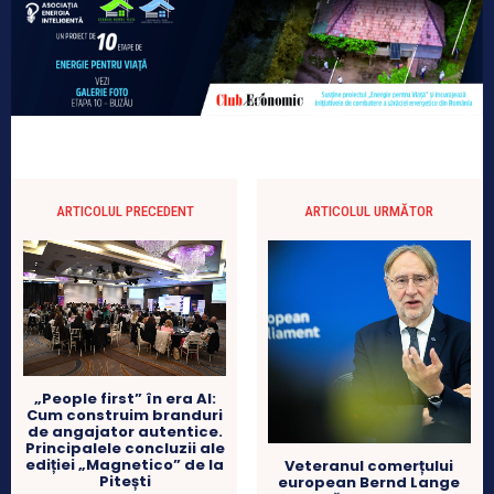
ARTICOLUL PRECEDENT
ARTICOLUL URMĂTOR
„People first” în era AI:
Cum construim branduri
de angajator autentice.
Principalele concluzii ale
ediției „Magnetico” de la
Veteranul comerțului
Pitești
european Bernd Lange