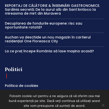
REPORTAJ DE CĂLĂTORIE & ÎNSEMNĂRI GASTRONOMICE.
Sardinia secretă: De la aurul alb din Sant’Antioco la
mireasma de mirt din Muravera
Decuplarea de fondurile europene: risc sau
oportunitate ratată?
Auchan va deschide un nou magazin în cartierul
rezidențial One Floreasca City
La ce preț începe România să lase mașina acasă?
Politici
Politica de cookies
Termeni și Condiții
Folosim cookie-uri pentru a ne asigura că vă oferim cea mai
Politica de Confidențialitate
bună experiență pe site. Dacă veți continua să utilizați acest
site vom presupune că sunteți de acord.