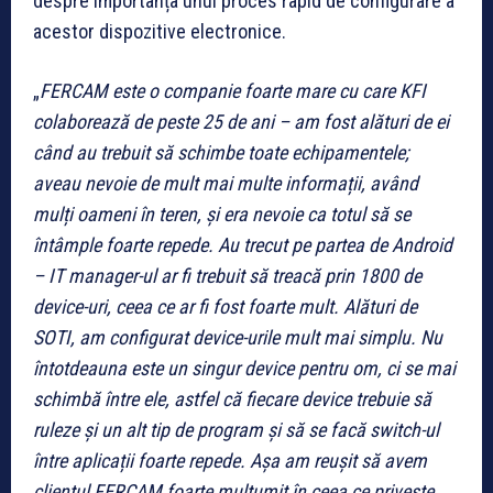
despre importanța unui proces rapid de configurare a
acestor dispozitive electronice.
„
FERCAM este o companie foarte mare cu care KFI
colaborează de peste 25 de ani – am fost alături de ei
când au trebuit să schimbe toate echipamentele;
aveau nevoie de mult mai multe informații, având
mulți oameni în teren, și era nevoie ca totul să se
întâmple foarte repede. Au trecut pe partea de Android
– IT manager-ul ar fi trebuit să treacă prin 1800 de
device-uri, ceea ce ar fi fost foarte mult. Alături de
SOTI, am configurat device-urile mult mai simplu. Nu
întotdeauna este un singur device pentru om, ci se mai
schimbă între ele, astfel că fiecare device trebuie să
ruleze și un alt tip de program și să se facă switch-ul
între aplicații foarte repede. Așa am reușit să avem
clientul FERCAM foarte mulțumit în ceea ce privește