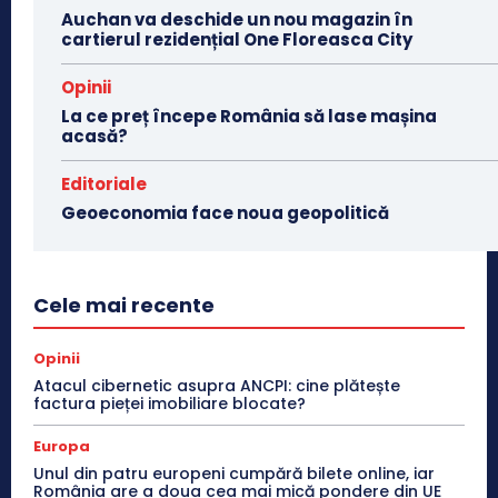
Auchan va deschide un nou magazin în
cartierul rezidențial One Floreasca City
Opinii
La ce preț începe România să lase mașina
acasă?
Editoriale
Geoeconomia face noua geopolitică
Cele mai recente
Opinii
Atacul cibernetic asupra ANCPI: cine plătește
factura pieței imobiliare blocate?
Europa
Unul din patru europeni cumpără bilete online, iar
România are a doua cea mai mică pondere din UE