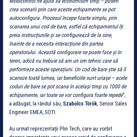
Mobicontrol ne ajută să economisim timp – putem
crea scenarii prin care aceste echipamente se pot
autoconfigura. Procesul începe foarte simplu, prin
scanarea unui cod de bare, astfel că echipamentul îți
preia instrucțiunile și se configurează de la sine,
înainte de a necesita interacțiune din partea
operatorului. Această configurare se poate face și în
teren, adică nu trebuie să am un om tehnic care să
performeze aceste operațiuni. Un cod de bare știe să îl
scaneze toată lumea, iar beneficiile sunt uriașe – acele
coduri de bare se pot scana în același timp cu 1000 de
echipamente, iar toate se vor configura foarte repede
”,
a adăugat, la rândul său,
Szabolcs Török
, Senior Sales
Engineer EMEA, SOTI.
Au urmat reprezentații Plin Tech, care au vorbit