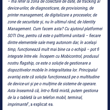
– mă refer la zona de colectare de date, de tracking al
device-urilor, de diagnosticare, de provisioning, de
printer management, de digitalizare a proceselor, de
zone de securitate și, nu în ultimul rând, de Identity
Management. Cum facem asta? Cu ajutorul platformei
SOTI One, pentru că este o paltformă unitară – fiecare
dintre elementele sale merg autonom dar, în același
timp, funcționează mult mai bine ca o echipă – pot fi
integrate între ele. Începem cu Mobicontrol, produsul
nostru flagship, ce este o soluție de gestionare a
dispozitivelor mobile în integralitatea lor. Principalul
avantaj este că soluția funcționează pe o multitudine
de device-uri și pe o mulțime de sisteme de operare.
Asta înseamnă că, într-o flotă mixtă, putem gestiona
de la o tabletă la un telefon mobil, terminal,
imprimante
”, a explicat ea.