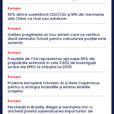
Europa
60% dintre susținătorii CDU/CSU și SPD din Germania
văd China ca rival sau adversar
Europa
Galileo pregătește un nou sistem care va verifica
dacă semnalul folosit pentru calcularea poziției este
autentic
Europa
Fraudele de TVA reprezentau aproape 65% din
prejudiciile estimate în cele 3.602 de investigații
active ale EPPO la sfârșitul lui 2025
Europa
Proiecte europene folosesc AI și date Copernicus
pentru a anticipa incendiile și estima emisiile
orașelor
Europa
Percheziții în Brazilia, Belgia și Germania într-o
anchetă privind subevaluarea importurilor de