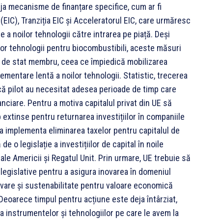
deja mecanisme de finanțare specifice, cum ar fi
(EIC), Tranziția EIC și Acceleratorul EIC, care urmăresc
 a noilor tehnologii către intrarea pe piață. Deși
lor tehnologii pentru biocombustibili, aceste măsuri
ivel de stat membru, ceea ce împiedică mobilizarea
lementare lentă a noilor tehnologii. Statistic, trecerea
ică pilot au necesitat adesea perioade de timp care
nciare. Pentru a motiva capitalul privat din UE să
 extinse pentru returnarea investițiilor în companiile
ea implementa eliminarea taxelor pentru capitalul de
e o legislație a investițiilor de capital în noile
ale Americii și Regatul Unit. Prin urmare, UE trebuie să
 legislative pentru a asigura inovarea în domeniul
novare și sustenabilitate pentru valoare economică
Deoarece timpul pentru acțiune este deja întârziat,
instrumentelor și tehnologiilor pe care le avem la