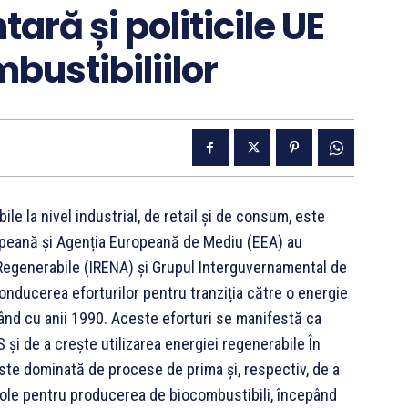
ară și politicile UE
bustibiliilor
le la nivel industrial, de retail și de consum, este
ropeană și Agenția Europeană de Mediu (EEA) au
 Regenerabile (IRENA) și Grupul Interguvernamental de
onducerea eforturilor pentru tranziția către o energie
epând cu anii 1990. Aceste eforturi se manifestă ca
 și de a crește utilizarea energiei regenerabile În
este dominată de procese de prima și, respectiv, de a
ricole pentru producerea de biocombustibili, începând