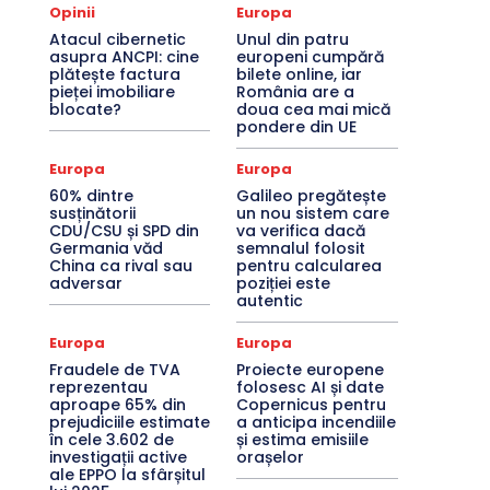
Opinii
Europa
Atacul cibernetic
Unul din patru
asupra ANCPI: cine
europeni cumpără
plătește factura
bilete online, iar
pieței imobiliare
România are a
blocate?
doua cea mai mică
pondere din UE
Europa
Europa
60% dintre
Galileo pregătește
susținătorii
un nou sistem care
CDU/CSU și SPD din
va verifica dacă
Germania văd
semnalul folosit
China ca rival sau
pentru calcularea
adversar
poziției este
autentic
Europa
Europa
Fraudele de TVA
Proiecte europene
reprezentau
folosesc AI și date
aproape 65% din
Copernicus pentru
prejudiciile estimate
a anticipa incendiile
în cele 3.602 de
și estima emisiile
investigații active
orașelor
ale EPPO la sfârșitul