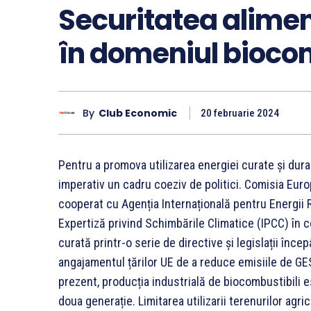
Securitatea aliment
în domeniul biocom
By
Club Economic
20 februarie 2024
Pentru a promova utilizarea energiei curate și durabi
imperativ un cadru coeziv de politici. Comisia Eu
cooperat cu Agenția Internațională pentru Energii
Expertiză privind Schimbările Climatice (IPCC) în c
curată printr-o serie de directive și legislații înc
angajamentul țărilor UE de a reduce emisiile de GES
prezent, producția industrială de biocombustibili 
doua generație. Limitarea utilizarii terenurilor ag