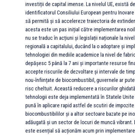
investiții de capital imense. La nivelul UE, există 
identificatorul Consiliului European pentru Inovare 
să permită și să accelereze traiectoria de extindere
acesta este un pas inițial către implementarea noi
nu se traduc în acțiuni și legislații naționale la n
regională a capitalului, ducând la o adoptare și imp
tehnologiei din mediile academice la nivel de fabr
depășesc 5 până la 7 ani și importante resurse fina
accepte riscurile de dezvoltare și intervale de timp
nou-înființate de biocombustibil, guvernele ar put
risc cheltuit. Această reducere a riscurilor ghidată d
tehnologii este deja implementată în Statele Unite 
pună în aplicare rapid astfel de scutiri de impozite
biocombustibililor și a altor sectoare bazate pe i
adăugată și un sector de locuri de muncă vibrant. 
este esențial să acționăm acum prin implementarea 