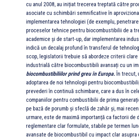
cu anul 2008, au inițiat trecerea treptată către pro
asociate cu schimbări semnificative în aprovizionar
implementarea tehnologiei (de exemplu, penetrarea
proceselor tehnice pentru biocombustibilii de a tre
academice și de start-up, dar implementarea indust
indică un decalaj profund în transferul de tehnologii
scop, legislatorii trebuie să abordeze criterii clar
industrială către biocombustibili avansați cu un im
biocombustibiliilor prind greu în Europa.
În trecut, 
adoptarea de noi tehnologii pentru biocombustibili,
prevederi în continuă schimbare, care a dus în cele 
companiilor pentru combustibilii de prima generație
pe bază de porumb și sfeclă de zahăr și, mai recen
urmare, este de maximă importanță ca factorii de dec
reglementare clar formulate, stabile pe termen lung,
avansate de biocombustibil cu impact clar asupra c