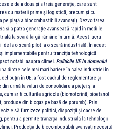
cesele de a doua și a treia generație, care sunt
ea cu materii prime și logistică, precum și cu
 pe piață a biocombustibili avansați). Dezvoltarea
ia și a patra generație avansează rapid în mediile
rială la scară largă rămâne în urmă. Acest lucru
 de la o scară pilot la o scară industrială. În acest
e și implementabile pentru tranziția tehnologică
pact notabil asupra climei.
Politicile UE în domeniul
una dintre cele mai mari bariere în calea industriei în
 cel puțin în UE, a fost cadrul de reglementare și
din urmă la valuri de consolidare a pieței și a
, cum ar fi culturile agricole (biomotorină, bioetanol
t, produse din biogaz pe bază de porumb). Prin
izie să furnizeze politici, dispoziții și cadre de
 pentru a permite tranziția industrială la tehnologii
limei. Producția de biocombustibili avansați necesită