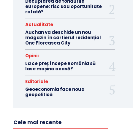
Decuplarea de fondurile
europene: risc sau oportunitate
ratată?
Actualitate
Auchan va deschide un nou
magazin în cartierul rezidențial
One Floreasca City
Opinii
La ce preț începe România să
lase mașina acasă?
Editoriale
Geoeconomia face noua
geopolitică
Cele mai recente