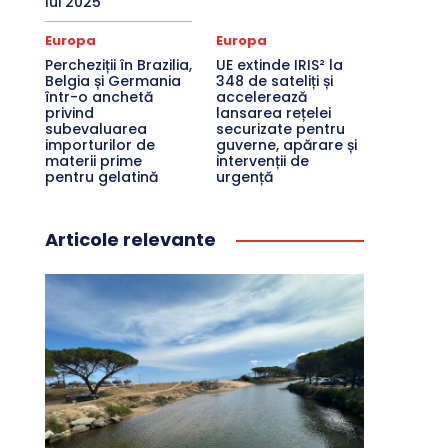
lui 2025
Europa
Europa
Percheziții în Brazilia,
UE extinde IRIS² la
Belgia și Germania
348 de sateliți și
într-o anchetă
accelerează
privind
lansarea rețelei
subevaluarea
securizate pentru
importurilor de
guverne, apărare și
materii prime
intervenții de
pentru gelatină
urgență
Articole relevante