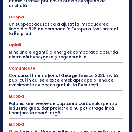
administrative pot emite ordine europene de
anchetă
Europa
Un suspect acuzat că a ajutat la introducerea
ilegală a 625 de persoane în Europa a fost arestat
la Belgrad
Opinii
Minciuna elegantă a energiei: comparația absurdă
dintre cărbune/gaze și regenerabile
Comunicate
Concursul Internațional George Enescu 2026 invită
publicul în culisele excelenței: aproape o lună de
evenimente cu acces gratuit, la București
Europa
Polonia are nevoie de captarea carbonului pentru
industria grea, dar proiectele nu pot atrage încă
finanțare la scară largă
Europa
O victorie a lui Marine Le Pen ar putea pune Franța în