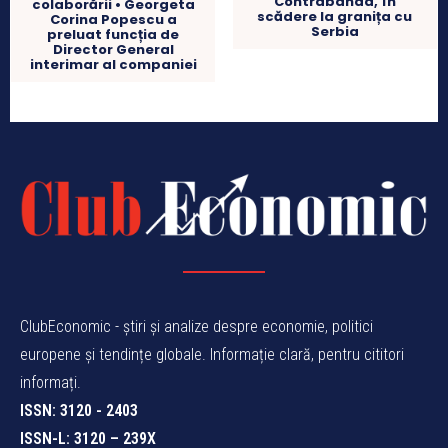
Contrabanda, în
colaborării • Georgeta
scădere la granița cu
Corina Popescu a
Serbia
preluat funcția de
Director General
interimar al companiei
ClubEconomic - știri și analize despre economie, politici
europene și tendințe globale. Informație clară, pentru cititori
informați.
ISSN: 3120 - 2403
ISSN-L: 3120 – 239X