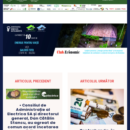
ARTICOLUL PRECEDENT
ARTICOLUL URMĂTOR
• Consiliul de
Administrație al
Electrica SA și directorul
general, Dan Cătălin
Stancu, au agreat de
comun acord încetarea