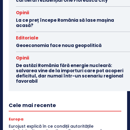
cartierul rezidențial One Floreasca City
Opinii
La ce preț începe România să lase mașina
acasă?
Editoriale
Geoeconomia face noua geopolitică
Opinii
De astăzi România fără energie nucleară:
salvarea vine de la importuri care pot acoperi
deficitul, dar numai într-un scenariu regional
favorabil
Cele mai recente
Europa
Eurojust explică în ce condiții autoritățile