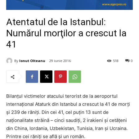
Atentatul de la Istanbul:
Numărul morţilor a crescut la
41
By
Ionut Olteanu
29 iunie 2016
518
0
Bilanţul victimelor atacului terorist de la aeroportul
internaţional Ataturk din Istanbul a crescut la 41 de morţi
şi 239 de răniţi. Din cei 41, cel puţin 13 sunt de
naţionalitate străină – cinci saudiţi, 2 irakieni şi cetăţeni
din China, Iordania, Uzbekistan, Tunisia, Iran şi Ucraina.
Printre cei răniţi se află şi un român.