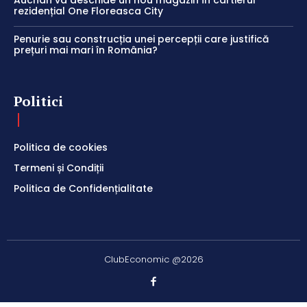
Auchan va deschide un nou magazin în cartierul
rezidențial One Floreasca City
Penurie sau construcția unei percepții care justifică
prețuri mai mari în România?
Politici
Politica de cookies
Termeni și Condiții
Politica de Confidențialitate
ClubEconomic @2026