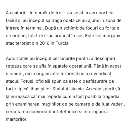
Atacatorii – în număr de trei – au sosit la aeroport cu
taxiul şi au început să tragă odată ce au ajuns în zona de
intrare în terminal. După un schimb de focuri cu forţele
de ordine, toţi trei s-au aruncat în aer. Este cel mai grav
atac terorist din 2016 în Turcia.
Autorităţile au început cercetările pentru a descoperi
reţeaua care se află în spatele operaţiunii. Până în acest
moment, nicio organizaţie teroristă nu a revendicat
atacul. Totuşi, oficialii spun că este o desfăşurare de
forţe tipică jihadiştilor Statului Islamic. Aceştia speră să
lămurească cât mai repede cum a fost posibilă tragedia
prin examinarea imaginilor de pe camerele de luat vederi,
cercetarea convorbirilor telefonice şi interogarea
martorilor.